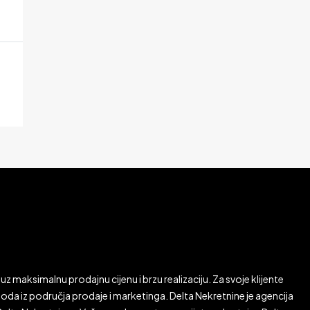
uz maksimalnu prodajnu cijenu i brzu realizaciju. Za svoje klijente
da iz područja prodaje i marketinga. Delta Nekretnine je agencija