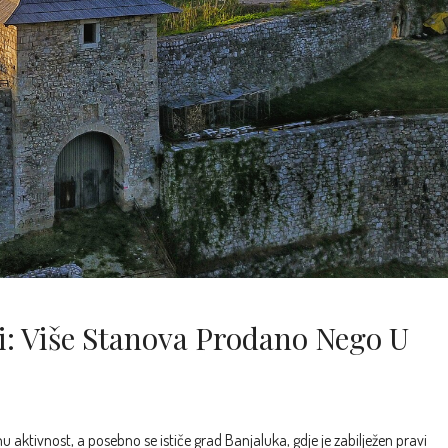
: Više Stanova Prodano Nego U
u aktivnost, a posebno se ističe grad Banjaluka, gdje je zabilježen pravi