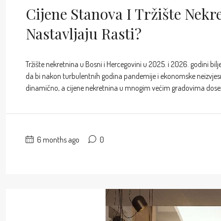
Cijene Stanova I Tržište Nekr
Nastavljaju Rasti?
Tržište nekretnina u Bosni i Hercegovini u 2025. i 2026. godini bi
da bi nakon turbulentnih godina pandemije i ekonomske neizvjesnosti
dinamično, a cijene nekretnina u mnogim većim gradovima dosežu 
6 months ago
0