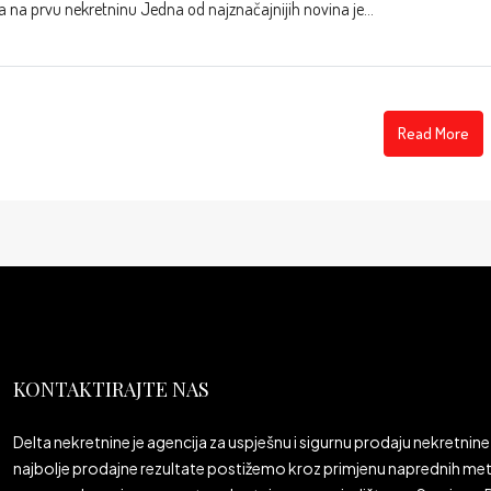
-a na prvu nekretninu Jedna od najznačajnijih novina je...
Read More
KONTAKTIRAJTE NAS
Delta nekretnine je agencija za uspješnu i sigurnu prodaju nekretnine 
najbolje prodajne rezultate postižemo kroz primjenu naprednih meto