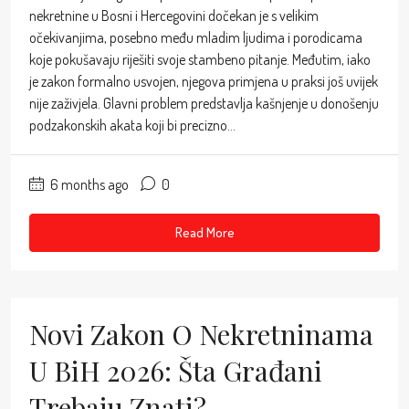
nekretnine u Bosni i Hercegovini dočekan je s velikim
očekivanjima, posebno među mladim ljudima i porodicama
koje pokušavaju riješiti svoje stambeno pitanje. Međutim, iako
je zakon formalno usvojen, njegova primjena u praksi još uvijek
nije zaživjela. Glavni problem predstavlja kašnjenje u donošenju
podzakonskih akata koji bi precizno...
6 months ago
0
Read More
Novi Zakon O Nekretninama
U BiH 2026: Šta Građani
Trebaju Znati?