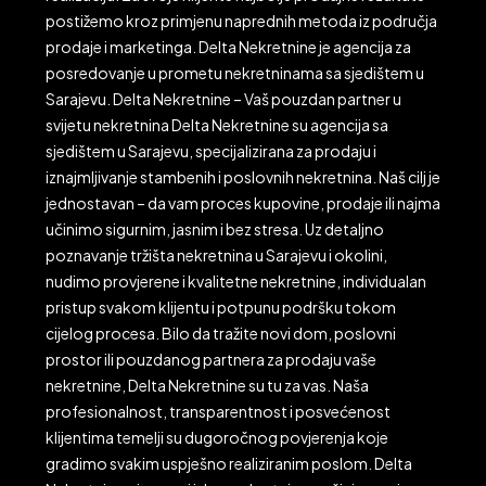
postižemo kroz primjenu naprednih metoda iz područja
prodaje i marketinga. Delta Nekretnine je agencija za
posredovanje u prometu nekretninama sa sjedištem u
Sarajevu. Delta Nekretnine – Vaš pouzdan partner u
svijetu nekretnina Delta Nekretnine su agencija sa
sjedištem u Sarajevu, specijalizirana za prodaju i
iznajmljivanje stambenih i poslovnih nekretnina. Naš cilj je
jednostavan – da vam proces kupovine, prodaje ili najma
učinimo sigurnim, jasnim i bez stresa. Uz detaljno
poznavanje tržišta nekretnina u Sarajevu i okolini,
nudimo provjerene i kvalitetne nekretnine, individualan
pristup svakom klijentu i potpunu podršku tokom
cijelog procesa. Bilo da tražite novi dom, poslovni
prostor ili pouzdanog partnera za prodaju vaše
nekretnine, Delta Nekretnine su tu za vas. Naša
profesionalnost, transparentnost i posvećenost
klijentima temelji su dugoročnog povjerenja koje
gradimo svakim uspješno realiziranim poslom. Delta