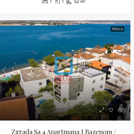
1
1
52
m²
PRODAJA
Zgrada Sa 4 Apartmana I Bazenom /