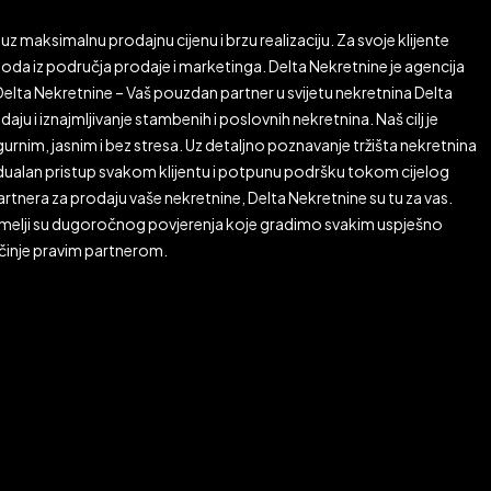
uz maksimalnu prodajnu cijenu i brzu realizaciju. Za svoje klijente
da iz područja prodaje i marketinga. Delta Nekretnine je agencija
lta Nekretnine – Vaš pouzdan partner u svijetu nekretnina Delta
aju i iznajmljivanje stambenih i poslovnih nekretnina. Naš cilj je
rnim, jasnim i bez stresa. Uz detaljno poznavanje tržišta nekretnina
ividualan pristup svakom klijentu i potpunu podršku tokom cijelog
rtnera za prodaju vaše nekretnine, Delta Nekretnine su tu za vas.
emelji su dugoročnog povjerenja koje gradimo svakim uspješno
očinje pravim partnerom.