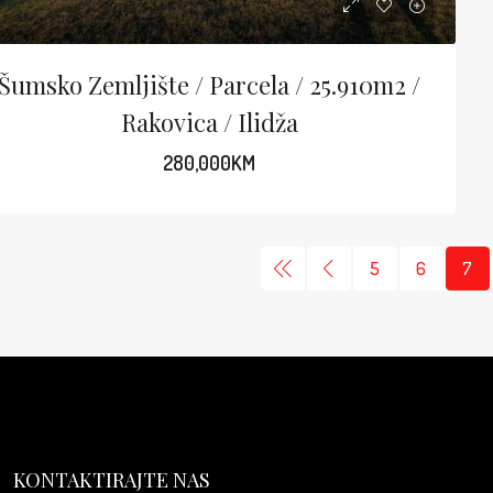
Šumsko Zemljište / Parcela / 25.910m2 /
Rakovica / Ilidža
280,000KM
5
6
7
KONTAKTIRAJTE NAS