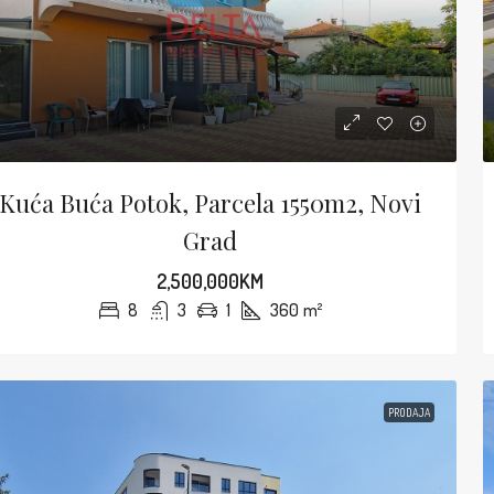
Kuća Buća Potok, Parcela 1550m2, Novi
Grad
2,500,000KM
8
3
1
360
m²
PRODAJA