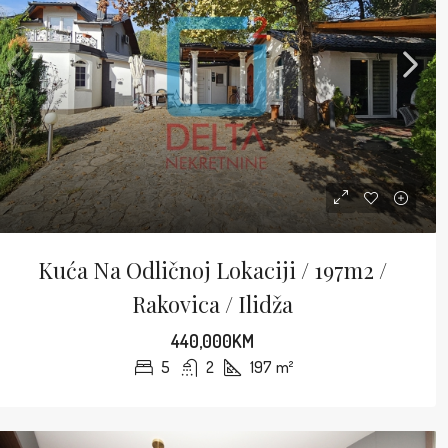
Kuća Na Odličnoj Lokaciji / 197m2 /
Rakovica / Ilidža
440,000KM
5
2
197
m²