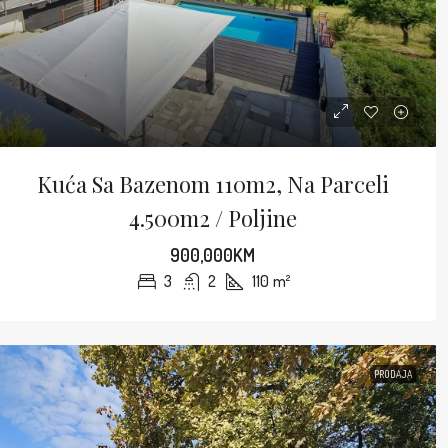
Kuća Sa Bazenom 110m2, Na Parceli
4.500m2 / Poljine
900,000KM
3
2
110
m²
PRODAJA