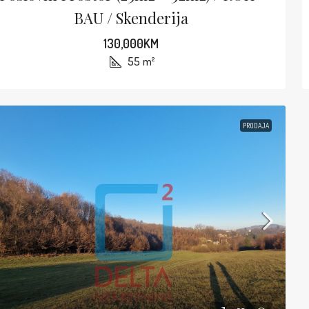
BAU / Skenderija
130,000KM
55
m²
PRODAJA