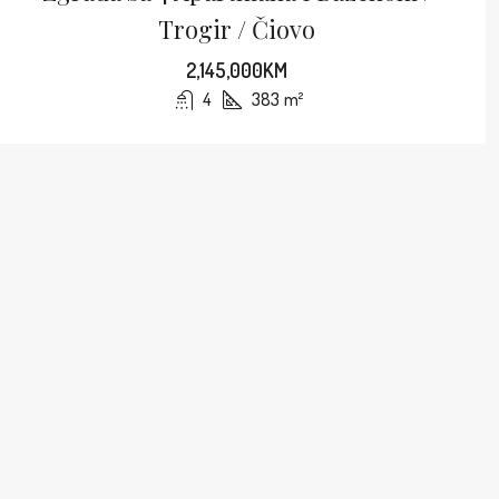
Trogir / Čiovo
2,145,000KM
4
383
m²