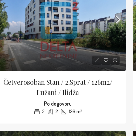
Četverosoban Stan / 2.sprat / 126m2/
Lužani / Ilidža
Po dogovoru
3
2
126
m²