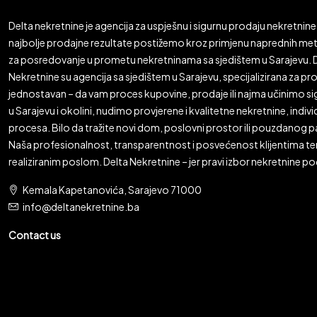
Delta nekretnine je agencija za uspješnu i sigurnu prodaju nekretnine 
najbolje prodajne rezultate postižemo kroz primjenu naprednih meto
za posredovanje u prometu nekretninama sa sjedištem u Sarajevu. De
Nekretnine su agencija sa sjedištem u Sarajevu, specijalizirana za prod
jednostavan – da vam proces kupovine, prodaje ili najma učinimo sigu
u Sarajevu i okolini, nudimo provjerene i kvalitetne nekretnine, ind
procesa. Bilo da tražite novi dom, poslovni prostor ili pouzdanog pa
Naša profesionalnost, transparentnost i posvećenost klijentima t
realiziranim poslom. Delta Nekretnine – jer pravi izbor nekretnine p
Kemala Kapetanovića, Sarajevo 71000
info@deltanekretnine.ba
Contact us