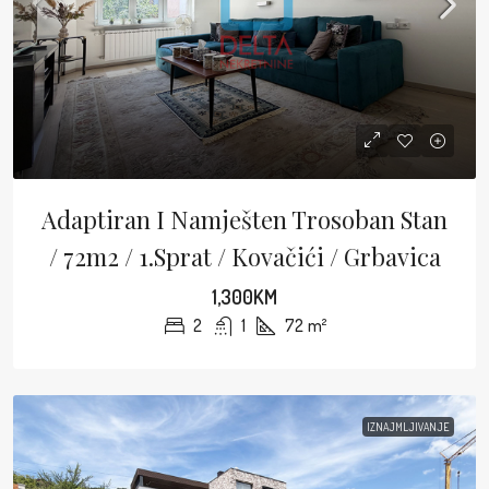
Adaptiran I Namješten Trosoban Stan
/ 72m2 / 1.sprat / Kovačići / Grbavica
1,300KM
2
1
72
m²
IZNAJMLJIVANJE