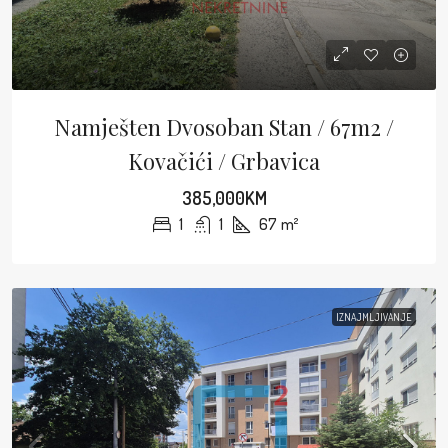
Namješten Dvosoban Stan / 67m2 /
Kovačići / Grbavica
385,000KM
1
1
67
m²
IZNAJMLJIVANJE