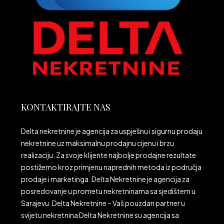
KONTAKTIRAJTE NAS
Delta nekretnine je agencija za uspješnu i sigurnu prodaju
nekretnine uz maksimalnu prodajnu cijenu i brzu
realizaciju. Za svoje klijente najbolje prodajne rezultate
postižemo kroz primjenu naprednih metoda iz područja
prodaje i marketinga. Delta Nekretnine je agencija za
posredovanje u prometu nekretninama sa sjedištem u
Sarajevu. Delta Nekretnine – Vaš pouzdan partner u
svijetu nekretnina Delta Nekretnine su agencija sa