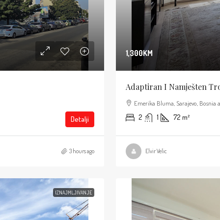
1,300KM
Adaptiran I Namješten Tros
Emerika Bluma, Sarajevo, Bosnia 
2
1
72
m²
Detalji
3 hours ago
Elvir Velic
IZNAJMLJIVANJE