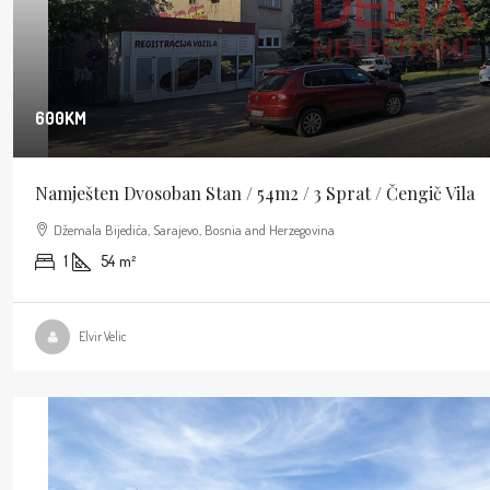
600KM
Namješten Dvosoban Stan / 54m2 / 3 Sprat / Čengič Vila
Džemala Bijedića, Sarajevo, Bosnia and Herzegovina
1
54
m²
Elvir Velic