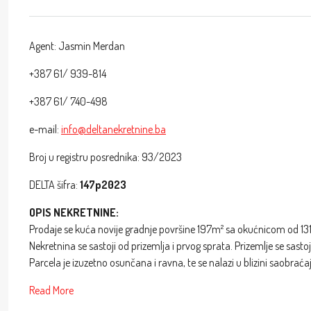
Agent: Jasmin Merdan
+387 61/ 939-814
+387 61/ 740-498
e-mail:
info@deltanekretnine.ba
Broj u registru posrednika: 93/2023
DELTA šifra:
147p2023
OPIS NEKRETNINE:
Prodaje se kuća novije gradnje površine 197m² sa okućnicom od 1313
Nekretnina se sastoji od prizemlja i prvog sprata. Prizemlje se sasto
Parcela je izuzetno osunčana i ravna, te se nalazi u blizini saobrać
Read More