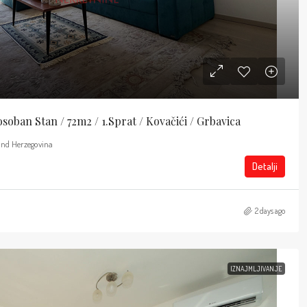
oban Stan / 72m2 / 1.sprat / Kovačići / Grbavica
and Herzegovina
Detalji
2 days ago
IZNAJMLJIVANJE