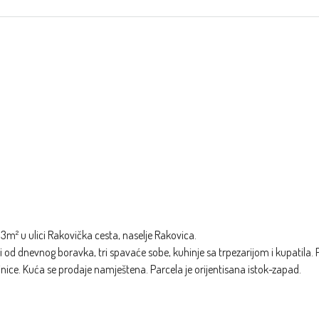
m² u ulici Rakovička cesta, naselje Rakovica.
ji od dnevnog boravka, tri spavaće sobe, kuhinje sa trpezarijom i kupatila. 
ajnice. Kuća se prodaje namještena. Parcela je orijentisana istok-zapad.