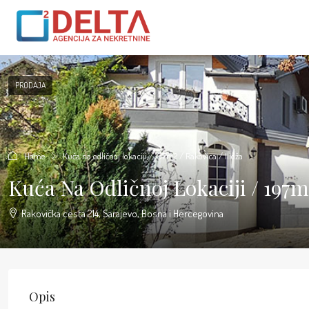
PRODAJA
Home
Kuća na odličnoj lokaciji / 197m2 / Rakovica / Ilidža
Kuća Na Odličnoj Lokaciji / 197m2
Rakovička cesta 214, Sarajevo, Bosna i Hercegovina
Opis