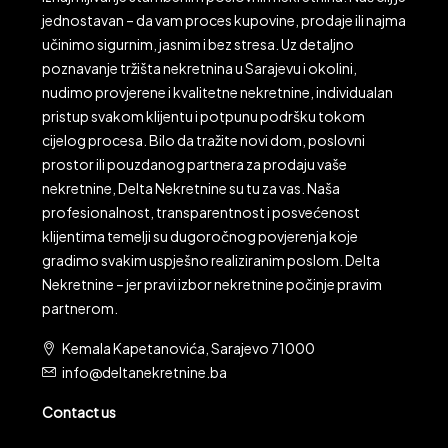
jednostavan – da vam proces kupovine, prodaje ili najma
učinimo sigurnim, jasnim i bez stresa. Uz detaljno
poznavanje tržišta nekretnina u Sarajevu i okolini,
nudimo provjerene i kvalitetne nekretnine, individualan
pristup svakom klijentu i potpunu podršku tokom
cijelog procesa. Bilo da tražite novi dom, poslovni
prostor ili pouzdanog partnera za prodaju vaše
nekretnine, Delta Nekretnine su tu za vas. Naša
profesionalnost, transparentnost i posvećenost
klijentima temelji su dugoročnog povjerenja koje
gradimo svakim uspješno realiziranim poslom. Delta
Nekretnine – jer pravi izbor nekretnine počinje pravim
partnerom.
Kemala Kapetanovića, Sarajevo 71000
info@deltanekretnine.ba
Contact us