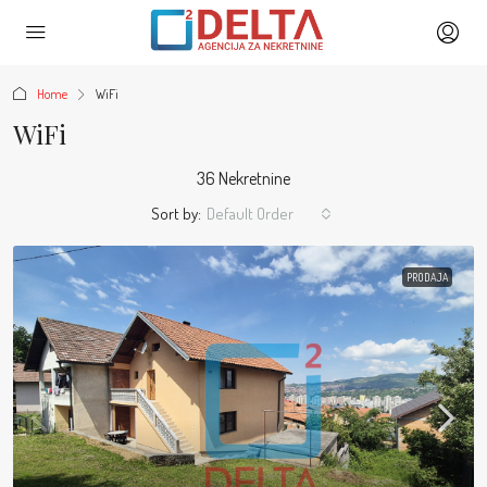
Home
WiFi
WiFi
36 Nekretnine
Sort by:
Default Order
PRODAJA