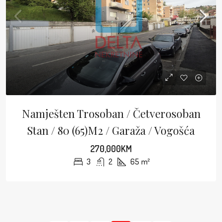
Namješten Trosoban / Četverosoban
Stan / 80 (65)m2 / Garaža / Vogošća
270,000KM
3
2
65
m²