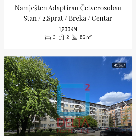
Namješten Adaptiran Četverosoban
Stan / 2.sprat / Breka / Centar
1,200KM
3
2
86
m²
PRODAJA