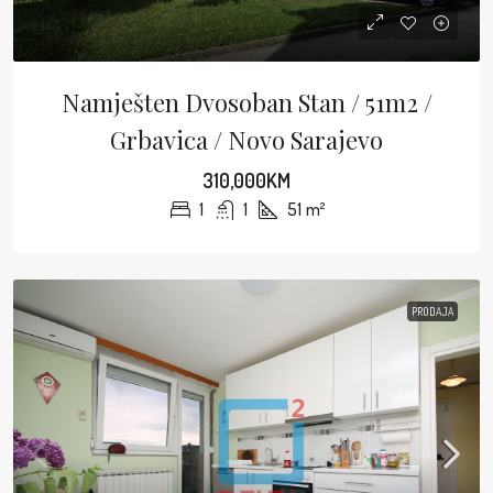
Namješten Dvosoban Stan / 51m2 /
Grbavica / Novo Sarajevo
310,000KM
1
1
51
m²
PRODAJA