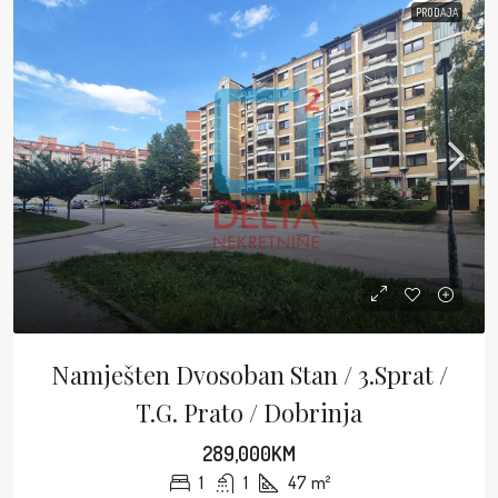
PRODAJA
Namješten Dvosoban Stan / 3.sprat /
T.G. Prato / Dobrinja
289,000KM
1
1
47
m²