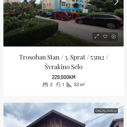
Trosoban Stan / 3. Sprat / 53m2 /
Švrakino Selo
229,000KM
2
1
53
m²
IZNAJMLJIVANJE