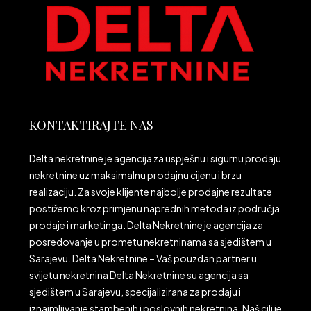
KONTAKTIRAJTE NAS
Delta nekretnine je agencija za uspješnu i sigurnu prodaju
nekretnine uz maksimalnu prodajnu cijenu i brzu
realizaciju. Za svoje klijente najbolje prodajne rezultate
postižemo kroz primjenu naprednih metoda iz područja
prodaje i marketinga. Delta Nekretnine je agencija za
posredovanje u prometu nekretninama sa sjedištem u
Sarajevu. Delta Nekretnine – Vaš pouzdan partner u
svijetu nekretnina Delta Nekretnine su agencija sa
sjedištem u Sarajevu, specijalizirana za prodaju i
iznajmljivanje stambenih i poslovnih nekretnina. Naš cilj je