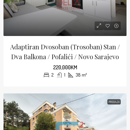
Adaptiran Dvosoban (trosoban) Stan /
Dva Balkona / Pofalići / Novo Sarajevo
220,000KM
2
1
38
m²
PRODAJA