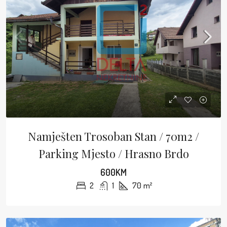
Namješten Trosoban Stan / 70m2 /
Parking Mjesto / Hrasno Brdo
600KM
2
1
70
m²