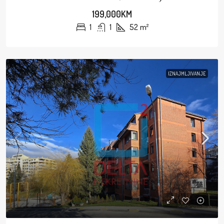
199,000KM
1
1
52
m²
IZNAJMLJIVANJE