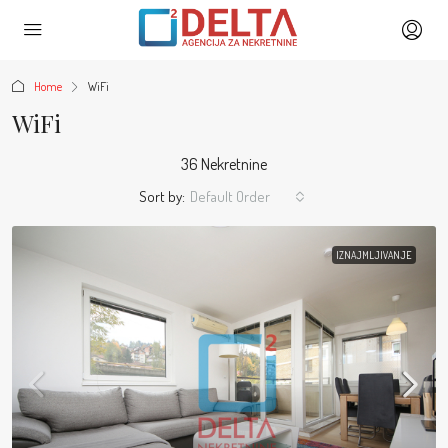
Home
WiFi
WiFi
36 Nekretnine
Sort by:
Default Order
IZNAJMLJIVANJE