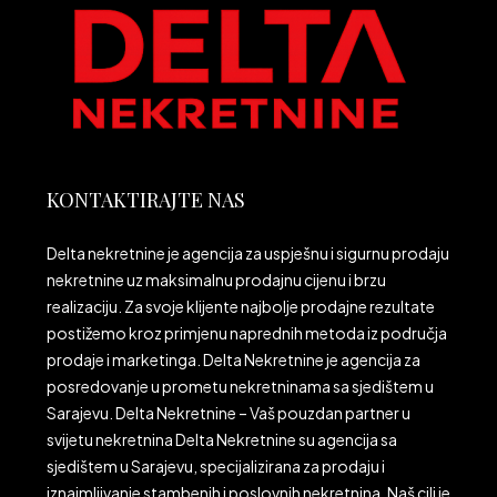
KONTAKTIRAJTE NAS
Delta nekretnine je agencija za uspješnu i sigurnu prodaju
nekretnine uz maksimalnu prodajnu cijenu i brzu
realizaciju. Za svoje klijente najbolje prodajne rezultate
postižemo kroz primjenu naprednih metoda iz područja
prodaje i marketinga. Delta Nekretnine je agencija za
posredovanje u prometu nekretninama sa sjedištem u
Sarajevu. Delta Nekretnine – Vaš pouzdan partner u
svijetu nekretnina Delta Nekretnine su agencija sa
sjedištem u Sarajevu, specijalizirana za prodaju i
iznajmljivanje stambenih i poslovnih nekretnina. Naš cilj je