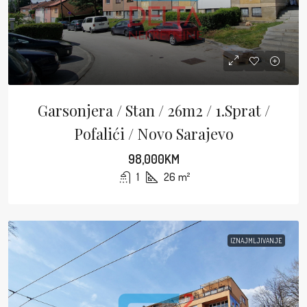
Garsonjera / Stan / 26m2 / 1.sprat /
Pofalići / Novo Sarajevo
98,000KM
1
26
m²
IZNAJMLJIVANJE