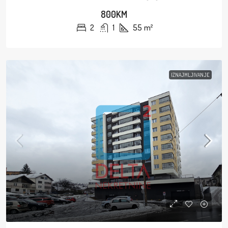
800KM
2
1
55
m²
IZNAJMLJIVANJE