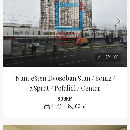
Namješten Dvosoban Stan / 60m2 /
7.sprat / Pofalići / Centar
800KM
1
1
60
m²