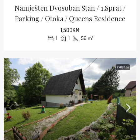
Namješten Dvosoban Stan / 1.sprat /
Parking / Otoka / Queens Residence
1,500KM
1
1
56
m²
PRODAJA