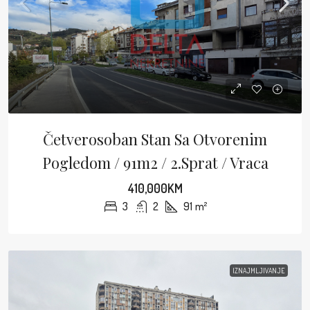
Četverosoban Stan Sa Otvorenim
Pogledom / 91m2 / 2.sprat / Vraca
410,000KM
3
2
91
m²
IZNAJMLJIVANJE