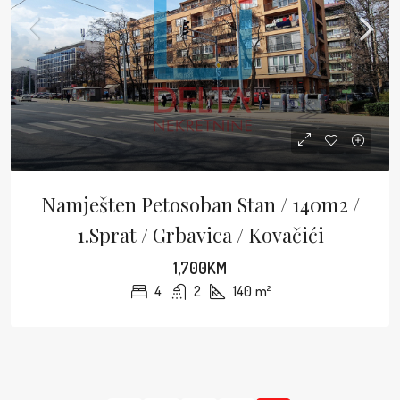
Namješten Petosoban Stan / 140m2 /
1.sprat / Grbavica / Kovačići
1,700KM
4
2
140
m²