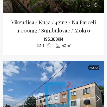
Vikendica / Kuća / 42m2 / Na Parceli
1.000m2 / Sumbulovac / Mokro
195,000KM
1
1
42
m²
PRODAJA