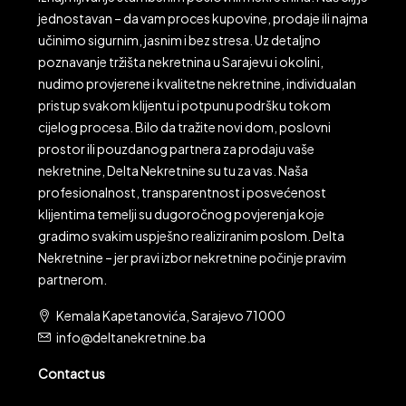
jednostavan – da vam proces kupovine, prodaje ili najma
učinimo sigurnim, jasnim i bez stresa. Uz detaljno
poznavanje tržišta nekretnina u Sarajevu i okolini,
nudimo provjerene i kvalitetne nekretnine, individualan
pristup svakom klijentu i potpunu podršku tokom
cijelog procesa. Bilo da tražite novi dom, poslovni
prostor ili pouzdanog partnera za prodaju vaše
nekretnine, Delta Nekretnine su tu za vas. Naša
profesionalnost, transparentnost i posvećenost
klijentima temelji su dugoročnog povjerenja koje
gradimo svakim uspješno realiziranim poslom. Delta
Nekretnine – jer pravi izbor nekretnine počinje pravim
partnerom.
Kemala Kapetanovića, Sarajevo 71000
info@deltanekretnine.ba
Contact us