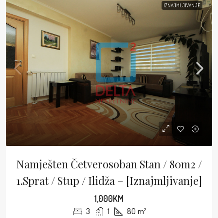
IZNAJMLJIVANJE
Namješten Četverosoban Stan / 80m2 /
1.sprat / Stup / Ilidža – [Iznajmljivanje]
1,000KM
3
1
80
m²