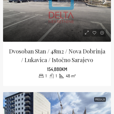
Dvosoban Stan / 48m2 / Nova Dobrinja
/ Lukavica / Istočno Sarajevo
154,880KM
1
1
48
m²
PRODAJA