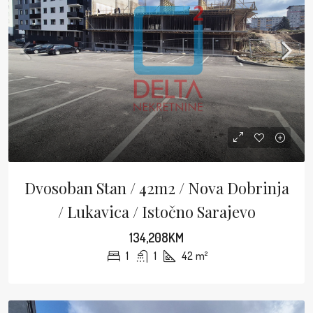
Dvosoban Stan / 42m2 / Nova Dobrinja
/ Lukavica / Istočno Sarajevo
134,208KM
1
1
42
m²