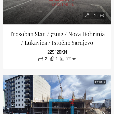
Trosoban Stan / 72m2 / Nova Dobrinja
/ Lukavica / Istočno Sarajevo
229,120KM
2
1
72
m²
PRODAJA