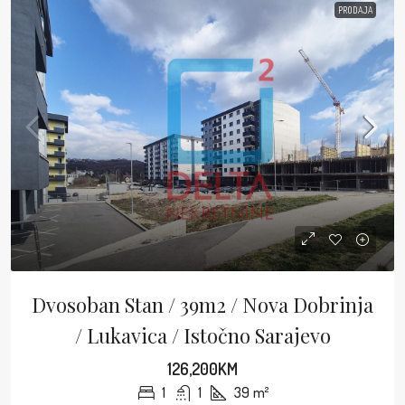
PRODAJA
Dvosoban Stan / 39m2 / Nova Dobrinja
/ Lukavica / Istočno Sarajevo
126,200KM
1
1
39
m²