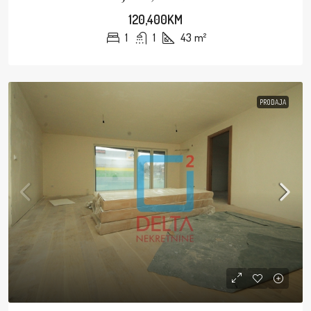
120,400KM
1
1
43
m²
PRODAJA