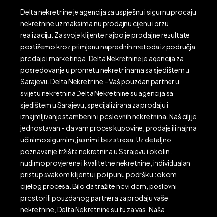
Delta nekretnine je agencija za uspješnu i sigurnu prodaju
nekretnine uz maksimalnu prodajnu cijenu i brzu
realizaciju. Za svoje klijente najbolje prodajne rezultate
postižemo kroz primjenu naprednih metoda iz područja
prodaje i marketinga. Delta Nekretnine je agencija za
posredovanje u prometu nekretninama sa sjedištem u
Sarajevu. Delta Nekretnine – Vaš pouzdan partner u
svijetu nekretnina Delta Nekretnine su agencija sa
sjedištem u Sarajevu, specijalizirana za prodaju i
iznajmljivanje stambenih i poslovnih nekretnina. Naš cilj je
jednostavan – da vam proces kupovine, prodaje ili najma
učinimo sigurnim, jasnim i bez stresa. Uz detaljno
poznavanje tržišta nekretnina u Sarajevu i okolini,
nudimo provjerene i kvalitetne nekretnine, individualan
pristup svakom klijentu i potpunu podršku tokom
cijelog procesa. Bilo da tražite novi dom, poslovni
prostor ili pouzdanog partnera za prodaju vaše
nekretnine, Delta Nekretnine su tu za vas. Naša