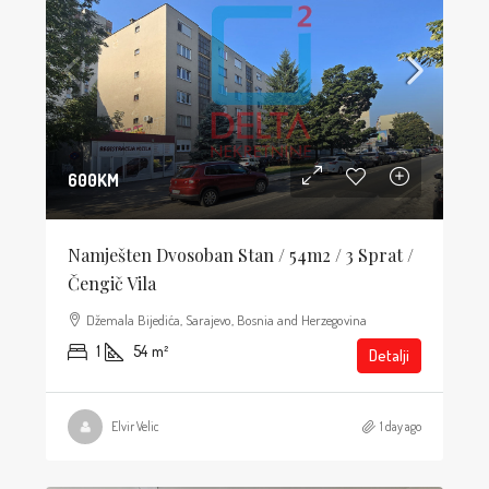
600KM
Namješten Dvosoban Stan / 54m2 / 3 Sprat /
Čengič Vila
Džemala Bijedića, Sarajevo, Bosnia and Herzegovina
1
54
m²
Detalji
Elvir Velic
1 day ago