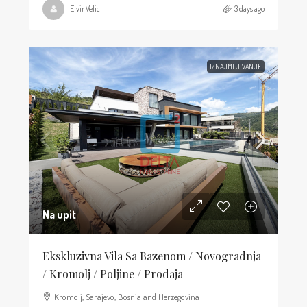
Elvir Velic
3 days ago
IZNAJMLJIVANJE
Na upit
Ekskluzivna Vila Sa Bazenom / Novogradnja
/ Kromolj / Poljine / Prodaja
Kromolj, Sarajevo, Bosnia and Herzegovina