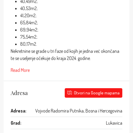
40,49m2;
40,53m2;
41,20m2;
65,84m2;
69,94m2;
75,54m2;
80,17m2.
Nekretnine se grade u tri faze od kojih je jedna već okončana
te se useljenje očekuje do kraja 2024. godine.
Read More
Adresa
Otvori na Google mapama
Adresa:
Vojvode Radomira Putnika, Bosna i Hercegovina
Grad:
Lukavica