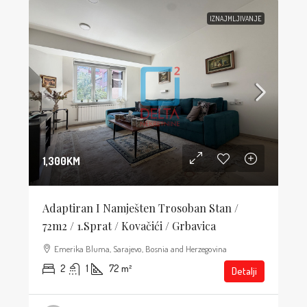
IZNAJMLJIVANJE
1,300KM
Adaptiran I Namješten Trosoban Stan /
72m2 / 1.sprat / Kovačići / Grbavica
Emerika Bluma, Sarajevo, Bosnia and Herzegovina
2
1
72
m²
Detalji