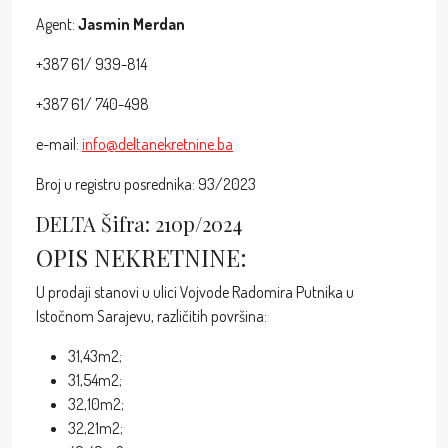
Agent:
Jasmin Merdan
+387 61/ 939-814
+387 61/ 740-498
e-mail:
info@deltanekretnine.ba
Broj u registru posrednika: 93/2023
DELTA Šifra: 210p/2024
OPIS NEKRETNINE:
U prodaji stanovi u ulici Vojvode Radomira Putnika u
Istočnom Sarajevu, različitih površina:
31,43m2;
31,54m2;
32,10m2;
32,21m2;