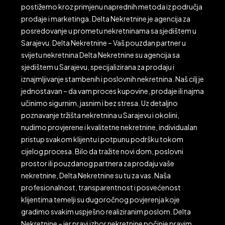
postižemo kroz primjenu naprednih metoda iz područja
prodaje i marketinga. Delta Nekretnine je agencija za
posredovanje u prometu nekretninama sa sjedištem u
Sarajevu. Delta Nekretnine – Vaš pouzdan partner u
svijetu nekretnina Delta Nekretnine su agencija sa
sjedištem u Sarajevu, specijalizirana za prodaju i
iznajmljivanje stambenih i poslovnih nekretnina. Naš cilj je
jednostavan – da vam proces kupovine, prodaje ili najma
učinimo sigurnim, jasnim i bez stresa. Uz detaljno
poznavanje tržišta nekretnina u Sarajevu i okolini,
nudimo provjerene i kvalitetne nekretnine, individualan
pristup svakom klijentu i potpunu podršku tokom
cijelog procesa. Bilo da tražite novi dom, poslovni
prostor ili pouzdanog partnera za prodaju vaše
nekretnine, Delta Nekretnine su tu za vas. Naša
profesionalnost, transparentnost i posvećenost
klijentima temelji su dugoročnog povjerenja koje
gradimo svakim uspješno realiziranim poslom. Delta
Nekretnine – jer pravi izbor nekretnine počinje pravim