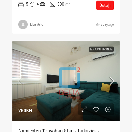
5
4
1
380
m²
Detalji
Elvir Velic
3 days ago
IZNAJMLJIVANJE
700KM
Namješten Trosoban Stan / Lukavica /