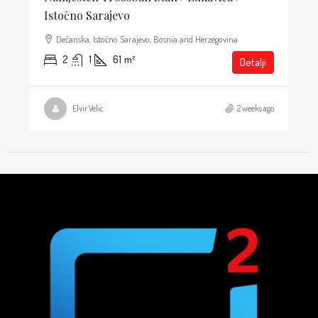
Istočno Sarajevo
Dečanska, Istočno Sarajevo, Bosnia and Herzegovina
2
1
61
m²
Detalji
Elvir Velic
2 weeks ago