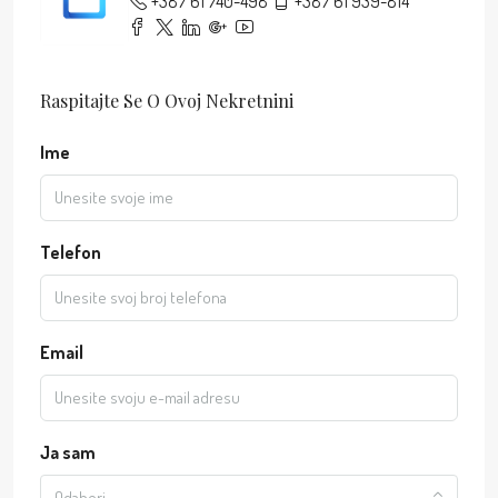
+387 61 740-498
+387 61 939-814
Raspitajte Se O Ovoj Nekretnini
Ime
Telefon
Email
Ja sam
Odaberi