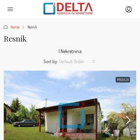
Home
Resnik
Resnik
1 Nekretnina
Sort by:
Default Order
PRODAJA