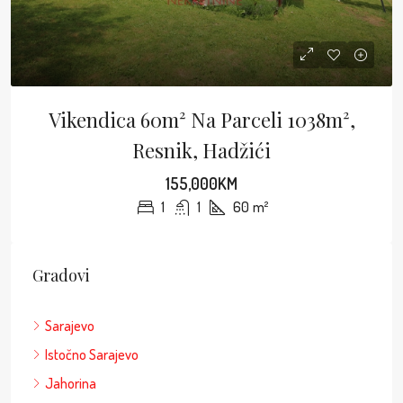
Vikendica 60m² Na Parceli 1038m²,
Resnik, Hadžići
155,000KM
1
1
60
m²
Gradovi
Sarajevo
Istočno Sarajevo
Jahorina