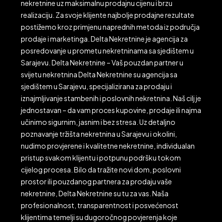
nekretnine uz maksimalnu prodajnu cijenu i brzu
realizaciju. Za svoje klijente najbolje prodajne rezultate
postižemo kroz primjenu naprednih metoda iz područja
prodaje i marketinga. Delta Nekretnine je agencija za
posredovanje u prometu nekretninama sa sjedištem u
Sarajevu. Delta Nekretnine – Vaš pouzdan partner u
svijetu nekretnina Delta Nekretnine su agencija sa
sjedištem u Sarajevu, specijalizirana za prodaju i
iznajmljivanje stambenih i poslovnih nekretnina. Naš cilj je
jednostavan – da vam proces kupovine, prodaje ili najma
učinimo sigurnim, jasnim i bez stresa. Uz detaljno
poznavanje tržišta nekretnina u Sarajevu i okolini,
nudimo provjerene i kvalitetne nekretnine, individualan
pristup svakom klijentu i potpunu podršku tokom
cijelog procesa. Bilo da tražite novi dom, poslovni
prostor ili pouzdanog partnera za prodaju vaše
nekretnine, Delta Nekretnine su tu za vas. Naša
profesionalnost, transparentnost i posvećenost
klijentima temelji su dugoročnog povjerenja koje