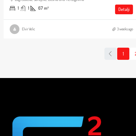
1
1
67
m²
Detalji
Elvir Velic
3 weeks ago
1