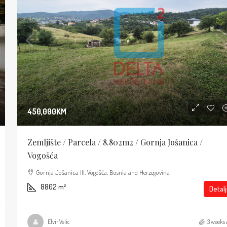
450,000KM
Zemljište / Parcela / 8.802m2 / Gornja Jošanica /
Vogošća
Gornja Jošanica III, Vogošća, Bosnia and Herzegovina
8802
m²
Detalj
Elvir Velic
3 weeks 