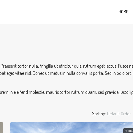
HOME
aesent tortor nulla, fringilla ut efficitur quis, rutrum eget lectus. Fusce n
t eget vitae nisl. Donec ut metus in nulla convallis porta. Sed in odio orci
orem in eleifend molestie, mauris tortor rutrum quam, sed gravida justo li
Sort by:
Default Order
PRODA