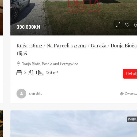
390,000KM
Kuća 136m2 / Na Parceli 3322m2 / Garaža / Donja Bioča
Ilijaš
Donja Bioča, Bosnia and Herzegovina
3
1
136
m²
Detalj
Elvir Velic
2 weeks 
PRODA