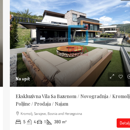
Na upit
Ekskluzivna Vila Sa Bazenom / Novogradnja / Kromolj
Poljine / Prodaja / Najam
Kromolj, Sarajevo, Bosnia and Herzegovina
5
4
1
380
m²
Detalj