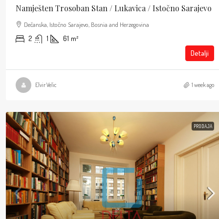
Namješten Trosoban Stan / Lukavica / Istočno Sarajevo
Dečanska, Istočno Sarajevo, Bosnia and Herzegovina
2
1
61
m²
Detalji
Elvir Velic
1 week ago
PRODAJA