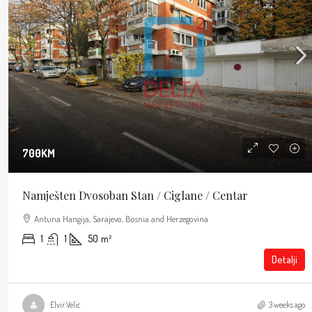
700KM
Namješten Dvosoban Stan / Ciglane / Centar
Antuna Hangija, Sarajevo, Bosnia and Herzegovina
1
1
50
m²
Detalji
Elvir Velic
3 weeks ago