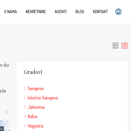
O NAMA
NEKRETNINE
AGENTI
BLOG
KONTAKT
ec dui
Gradovi
.
Sarajevo
gula
Istočno Sarajevo
Jahorina
Ilidža
Vogošća
JA