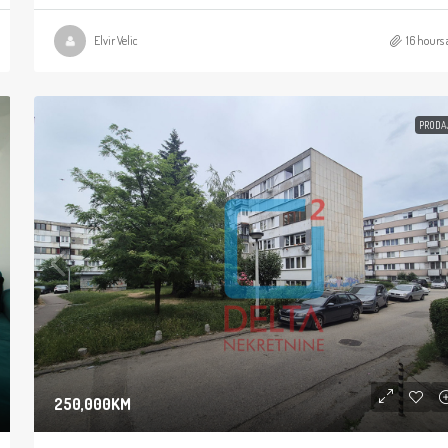
Elvir Velic
16 hours 
PRODA
250,000KM