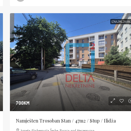
IZNAJMLJIVAN
700KM
Namješten Trosoban Stan / 47m2 / Stup / Ilidža
Ismeta Alajbegovića Šerbe, Bosnia and Herzegovina