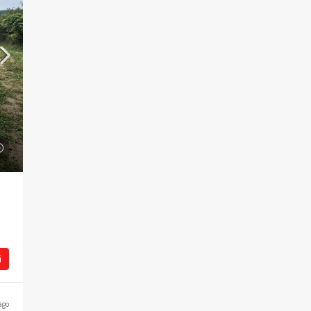
i
ago