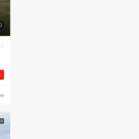
 /
i
ago
JA