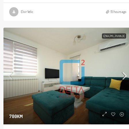
Elvir Velic
15 hours ago
IZNAJMLJIVANJE
700KM