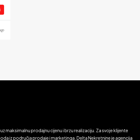
i
ago
uz maksimalnu prodajnu cijenu i brzu realizaciju. Za svoje klijente
da iz područja prodaje i marketinga. Delta Nekretnine je agencija