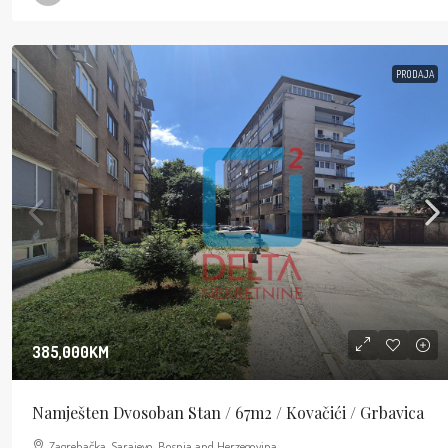
PRODAJA
385,000KM
Namješten Dvosoban Stan / 67m2 / Kovačići / Grbavica
Zagrebačka, Sarajevo, Bosnia and Herzegovina