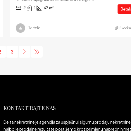
2
1
47
m²
Detalj
Elvir Velic
3 weeks 
2
3
KONTAKTIRAJTE NAS
Delta nekretnine je agencija za uspješnu i sigurnu prodaju nekretnine 
najbolje prodajne rezultate postižemo kroz primjenu naprednih meto