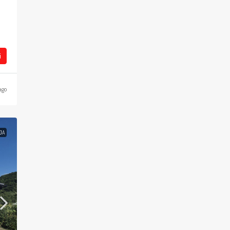
i
ago
JA