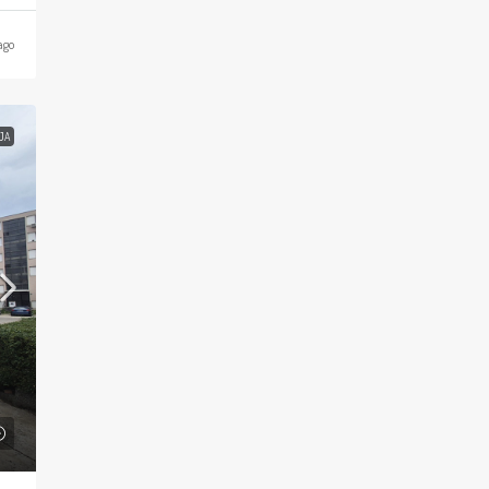
ago
JA