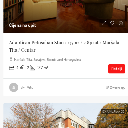
Cijena na upit
Adaptiran Petosoban Stan / 137m2 / 2.sprat / Maršala
Tita / Centar
Maršala Tita, Sarajevo, Bosnia and Herzegovina
4
2
137
m²
Detalji
Elvir Velic
2 weeks ago
IZNAJMLJIVANJE