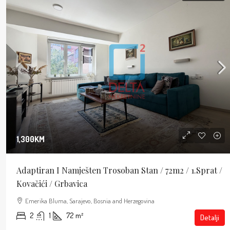
1,300KM
Adaptiran I Namješten Trosoban Stan / 72m2 / 1.sprat /
Kovačići / Grbavica
Emerika Bluma, Sarajevo, Bosnia and Herzegovina
2
1
72
m²
Detalji