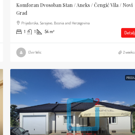
Komforan Dvosoban Stan / Aneks / Čengić Vila / Novi
Grad
Prijedorska, Sarajevo, Bosnia and Herzegovina
1
1
54
m²
Detalj
Elvir Velic
2 weeks 
PRODA