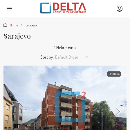
Home
Sarajevo
Sarajevo
1 Nekretnina
Sort by:
Default Order
PRODAJA