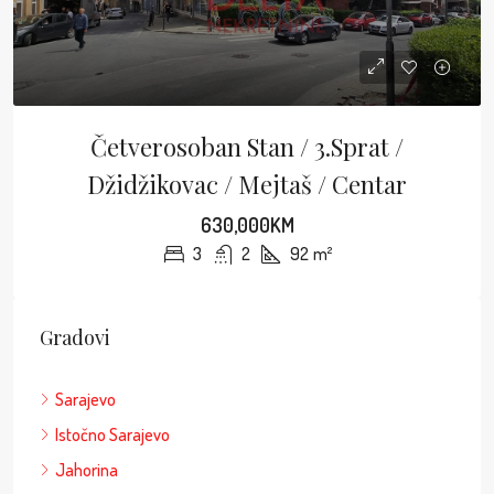
Četverosoban Stan / 3.sprat /
Džidžikovac / Mejtaš / Centar
630,000KM
3
2
92
m²
Gradovi
Sarajevo
Istočno Sarajevo
Jahorina