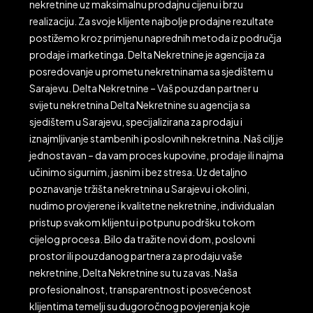
nekretnine uz maksimalnu prodajnu cijenu i brzu
realizaciju. Za svoje klijente najbolje prodajne rezultate
postižemo kroz primjenu naprednih metoda iz područja
prodaje i marketinga. Delta Nekretnine je agencija za
posredovanje u prometu nekretninama sa sjedištem u
Sarajevu. Delta Nekretnine – Vaš pouzdan partner u
svijetu nekretnina Delta Nekretnine su agencija sa
sjedištem u Sarajevu, specijalizirana za prodaju i
iznajmljivanje stambenih i poslovnih nekretnina. Naš cilj je
jednostavan – da vam proces kupovine, prodaje ili najma
učinimo sigurnim, jasnim i bez stresa. Uz detaljno
poznavanje tržišta nekretnina u Sarajevu i okolini,
nudimo provjerene i kvalitetne nekretnine, individualan
pristup svakom klijentu i potpunu podršku tokom
cijelog procesa. Bilo da tražite novi dom, poslovni
prostor ili pouzdanog partnera za prodaju vaše
nekretnine, Delta Nekretnine su tu za vas. Naša
profesionalnost, transparentnost i posvećenost
klijentima temelji su dugoročnog povjerenja koje