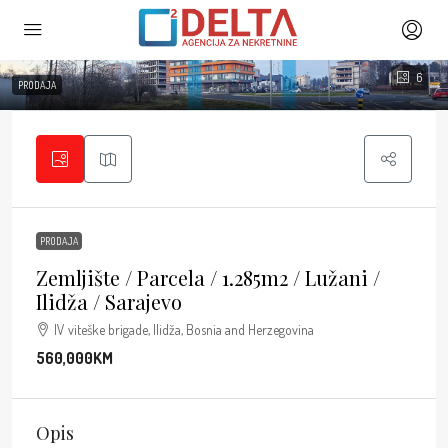
6
PRODAJA
PRODAJA
Zemljište / Parcela / 1.285m2 / Lužani /
Ilidža / Sarajevo
IV viteške brigade, Ilidža, Bosnia and Herzegovina
560,000KM
Opis