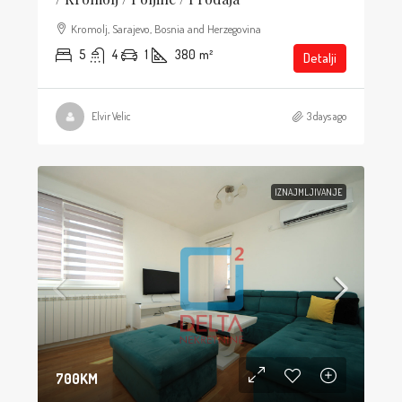
Kromolj, Sarajevo, Bosnia and Herzegovina
5
4
1
380
m²
Detalji
Elvir Velic
3 days ago
IZNAJMLJIVANJE
700KM