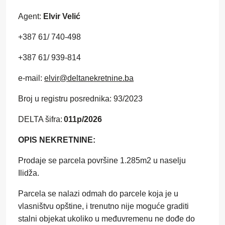
A
gent:
Elvir Velić
+387
61/ 740-498
+387 61/ 939-814
e-mail:
elvir@deltanekretnine.ba
Broj u registru posrednika: 93/2023
DELTA šifra:
0
11
p
/20
2
6
OPIS NEKRETNINE:
Prodaje se parcela površine 1.285m2 u naselju
Ilidža.
Parcela se nalazi odmah do parcele koja je u
vlasništvu opštine, i trenutno nije moguće graditi
stalni objekat ukoliko u međuvremenu ne dođe do