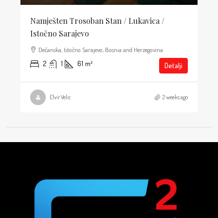
Namješten Trosoban Stan / Lukavica /
Istočno Sarajevo
Dečanska, Istočno Sarajevo, Bosnia and Herzegovina
2
1
61
m²
Detalji
Elvir Velic
2 weeks ago