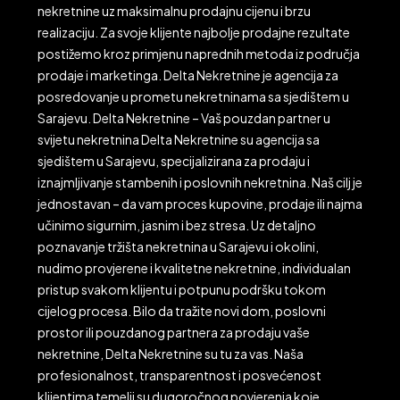
nekretnine uz maksimalnu prodajnu cijenu i brzu
realizaciju. Za svoje klijente najbolje prodajne rezultate
postižemo kroz primjenu naprednih metoda iz područja
prodaje i marketinga. Delta Nekretnine je agencija za
posredovanje u prometu nekretninama sa sjedištem u
Sarajevu. Delta Nekretnine – Vaš pouzdan partner u
svijetu nekretnina Delta Nekretnine su agencija sa
sjedištem u Sarajevu, specijalizirana za prodaju i
iznajmljivanje stambenih i poslovnih nekretnina. Naš cilj je
jednostavan – da vam proces kupovine, prodaje ili najma
učinimo sigurnim, jasnim i bez stresa. Uz detaljno
poznavanje tržišta nekretnina u Sarajevu i okolini,
nudimo provjerene i kvalitetne nekretnine, individualan
pristup svakom klijentu i potpunu podršku tokom
cijelog procesa. Bilo da tražite novi dom, poslovni
prostor ili pouzdanog partnera za prodaju vaše
nekretnine, Delta Nekretnine su tu za vas. Naša
profesionalnost, transparentnost i posvećenost
klijentima temelji su dugoročnog povjerenja koje