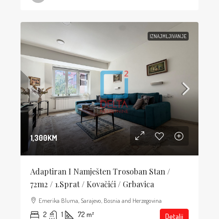
IZNAJMLJIVANJE
1,300KM
Adaptiran I Namješten Trosoban Stan /
72m2 / 1.sprat / Kovačići / Grbavica
Emerika Bluma, Sarajevo, Bosnia and Herzegovina
2
1
72
m²
Detalji