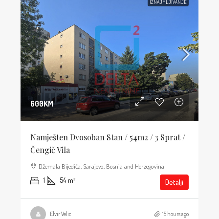
IZNAJMLJIVANJE
600KM
Namješten Dvosoban Stan / 54m2 / 3 Sprat /
Čengič Vila
Džemala Bijedića, Sarajevo, Bosnia and Herzegovina
1
54
m²
Detalji
Elvir Velic
15 hours ago