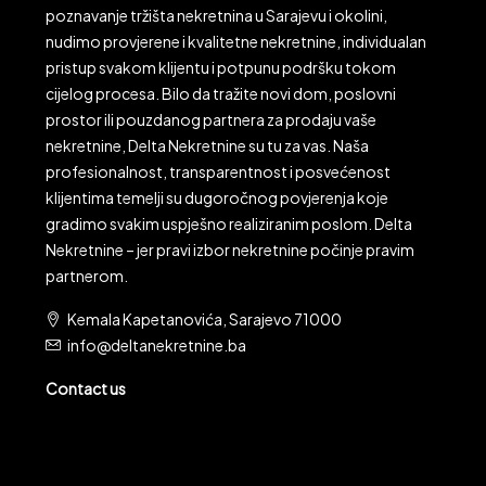
poznavanje tržišta nekretnina u Sarajevu i okolini,
nudimo provjerene i kvalitetne nekretnine, individualan
pristup svakom klijentu i potpunu podršku tokom
cijelog procesa. Bilo da tražite novi dom, poslovni
prostor ili pouzdanog partnera za prodaju vaše
nekretnine, Delta Nekretnine su tu za vas. Naša
profesionalnost, transparentnost i posvećenost
klijentima temelji su dugoročnog povjerenja koje
gradimo svakim uspješno realiziranim poslom. Delta
Nekretnine – jer pravi izbor nekretnine počinje pravim
partnerom.
Kemala Kapetanovića, Sarajevo 71000
info@deltanekretnine.ba
Contact us