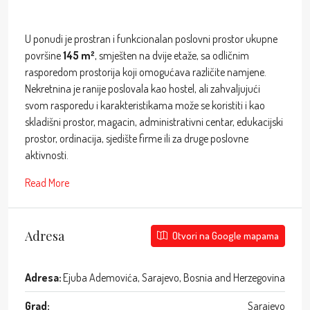
U ponudi je prostran i funkcionalan poslovni prostor ukupne
površine
145 m²
, smješten na dvije etaže, sa odličnim
rasporedom prostorija koji omogućava različite namjene.
Nekretnina je ranije poslovala kao hostel, ali zahvaljujući
svom rasporedu i karakteristikama može se koristiti i kao
skladišni prostor, magacin, administrativni centar, edukacijski
prostor, ordinacija, sjedište firme ili za druge poslovne
aktivnosti.
Read More
Adresa
Otvori na Google mapama
Adresa:
Ejuba Ademovića, Sarajevo, Bosnia and Herzegovina
Grad:
Sarajevo