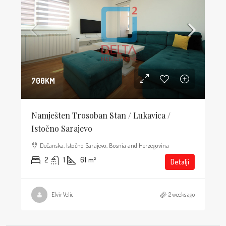
700KM
Namješten Trosoban Stan / Lukavica /
Istočno Sarajevo
Dečanska, Istočno Sarajevo, Bosnia and Herzegovina
2
1
61
m²
Detalji
Elvir Velic
2 weeks ago