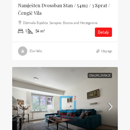
Namješten Dvosoban Stan / 54m2 / 3 Sprat /
Čengič Vila
Džemala Bijedića, Sarajevo, Bosnia and Herzegovina
1
54
m²
Detalji
Elvir Velic
1 day ago
IZNAJMLJIVANJE