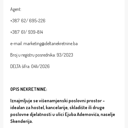
Agent:
+387 62/ 695-226
+387 61/ 939-814
e-mail: marketing@deltanekretnine.ba
Broj u registru posrednika: 93/2023
DELTA šifra: 041i/2026
OPIS NEKRETNINE:
Iznajmljuje se višenamjenski poslovni prostor –
idealan za hostel, kancelarije, skladište ili druge
poslovne djelatnosti u ulici
Ejuba Ademovića
, naselje
Skenderija.