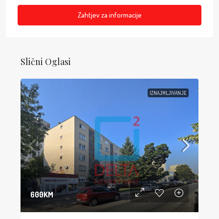
Zahtjev za informacije
Slični Oglasi
IZNAJMLJIVANJE
600KM