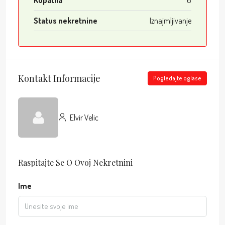
Kupatila
6
Status nekretnine
Iznajmljivanje
Kontakt Informacije
Pogledajte oglase
Elvir Velic
Raspitajte Se O Ovoj Nekretnini
Ime