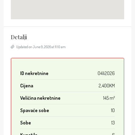
Detalji
Updated on June 9, 2026 at 11:10 am
ID nekretnine
041i2026
Cijena
2,400KM
Veličina nekretnine
145 m²
Spavaće sobe
10
Sobe
13