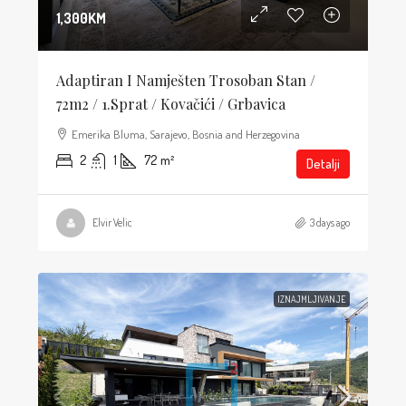
1,300KM
Adaptiran I Namješten Trosoban Stan /
72m2 / 1.sprat / Kovačići / Grbavica
Emerika Bluma, Sarajevo, Bosnia and Herzegovina
2
1
72
m²
Detalji
Elvir Velic
3 days ago
IZNAJMLJIVANJE