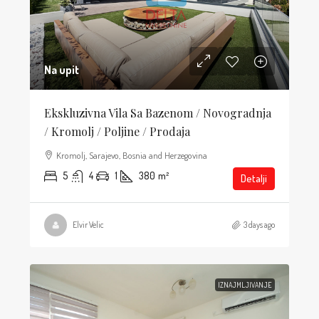
Na upit
Ekskluzivna Vila Sa Bazenom / Novogradnja
/ Kromolj / Poljine / Prodaja
Kromolj, Sarajevo, Bosnia and Herzegovina
5
4
1
380
m²
Detalji
Elvir Velic
3 days ago
IZNAJMLJIVANJE