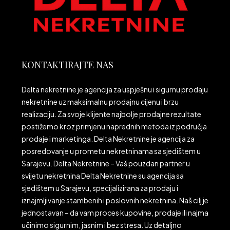
KONTAKTIRAJTE NAS
Delta nekretnine je agencija za uspješnu i sigurnu prodaju
nekretnine uz maksimalnu prodajnu cijenu i brzu
realizaciju. Za svoje klijente najbolje prodajne rezultate
postižemo kroz primjenu naprednih metoda iz područja
prodaje i marketinga. Delta Nekretnine je agencija za
posredovanje u prometu nekretninama sa sjedištem u
Sarajevu. Delta Nekretnine – Vaš pouzdan partner u
svijetu nekretnina Delta Nekretnine su agencija sa
sjedištem u Sarajevu, specijalizirana za prodaju i
iznajmljivanje stambenih i poslovnih nekretnina. Naš cilj je
jednostavan – da vam proces kupovine, prodaje ili najma
učinimo sigurnim, jasnim i bez stresa. Uz detaljno