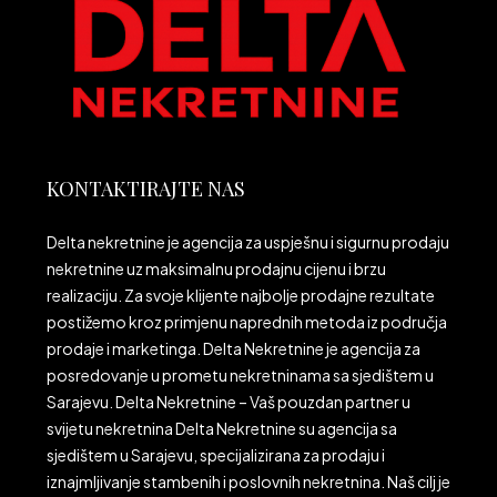
KONTAKTIRAJTE NAS
Delta nekretnine je agencija za uspješnu i sigurnu prodaju
nekretnine uz maksimalnu prodajnu cijenu i brzu
realizaciju. Za svoje klijente najbolje prodajne rezultate
postižemo kroz primjenu naprednih metoda iz područja
prodaje i marketinga. Delta Nekretnine je agencija za
posredovanje u prometu nekretninama sa sjedištem u
Sarajevu. Delta Nekretnine – Vaš pouzdan partner u
svijetu nekretnina Delta Nekretnine su agencija sa
sjedištem u Sarajevu, specijalizirana za prodaju i
iznajmljivanje stambenih i poslovnih nekretnina. Naš cilj je