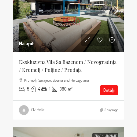
Na upit
Ekskluzivna Vila Sa Bazenom / Novogradnja
/ Kromolj / Poljine / Prodaja
Kromolj, Sarajevo, Bosnia and Herzegovina
5
4
1
380
m²
Detalji
Elvir Velic
2 days ago
IZNAJMLJIVANJE