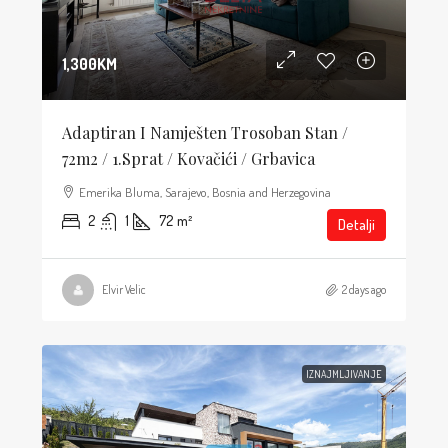
1,300KM
Adaptiran I Namješten Trosoban Stan /
72m2 / 1.sprat / Kovačići / Grbavica
Emerika Bluma, Sarajevo, Bosnia and Herzegovina
2
1
72
m²
Detalji
Elvir Velic
2 days ago
IZNAJMLJIVANJE