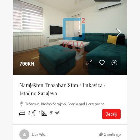
700KM
Namješten Trosoban Stan / Lukavica /
Istočno Sarajevo
Dečanska, Istočno Sarajevo, Bosnia and Herzegovina
2
1
61
m²
Detalji
Elvir Velic
2 weeks ago