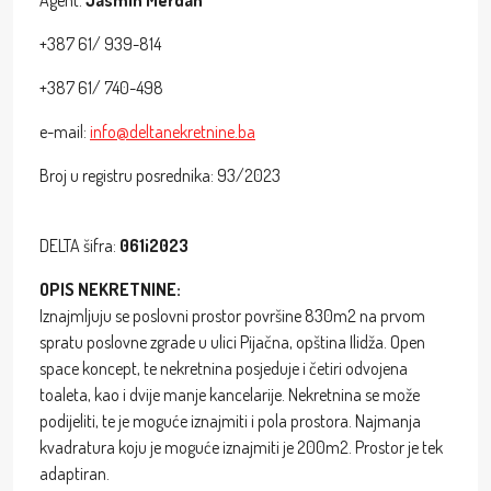
Agent:
Jasmin Merdan
+387 61/ 939-814
+387 61/ 740-498
e-mail:
info@deltanekretnine.ba
Broj u registru posrednika: 93/2023
DELTA šifra:
061i2023
OPIS NEKRETNINE:
Iznajmljuju se poslovni prostor površine 830m2 na prvom
spratu poslovne zgrade u ulici Pijačna, opština Ilidža. Open
space koncept, te nekretnina posjeduje i četiri odvojena
toaleta, kao i dvije manje kancelarije. Nekretnina se može
podijeliti, te je moguće iznajmiti i pola prostora. Najmanja
kvadratura koju je moguće iznajmiti je 200m2. Prostor je tek
adaptiran.