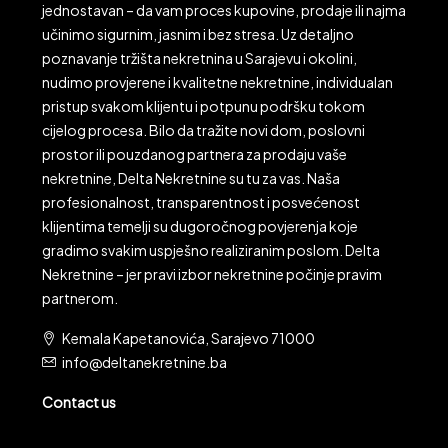
jednostavan – da vam proces kupovine, prodaje ili najma
učinimo sigurnim, jasnim i bez stresa. Uz detaljno
poznavanje tržišta nekretnina u Sarajevu i okolini,
nudimo provjerene i kvalitetne nekretnine, individualan
pristup svakom klijentu i potpunu podršku tokom
cijelog procesa. Bilo da tražite novi dom, poslovni
prostor ili pouzdanog partnera za prodaju vaše
nekretnine, Delta Nekretnine su tu za vas. Naša
profesionalnost, transparentnost i posvećenost
klijentima temelji su dugoročnog povjerenja koje
gradimo svakim uspješno realiziranim poslom. Delta
Nekretnine – jer pravi izbor nekretnine počinje pravim
partnerom.
Kemala Kapetanovića, Sarajevo 71000
info@deltanekretnine.ba
Contact us