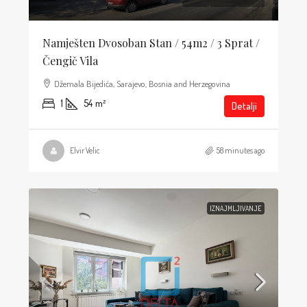
Namješten Dvosoban Stan / 54m2 / 3 Sprat /
Čengič Vila
Džemala Bijedića, Sarajevo, Bosnia and Herzegovina
1
54
m²
Detalji
Elvir Velic
58 minutes ago
IZNAJMLJIVANJE