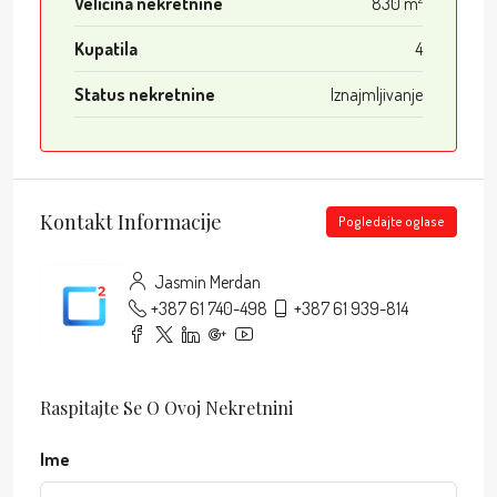
Veličina nekretnine
830 m²
Kupatila
4
Status nekretnine
Iznajmljivanje
Kontakt Informacije
Pogledajte oglase
Jasmin Merdan
+387 61 740-498
+387 61 939-814
Raspitajte Se O Ovoj Nekretnini
Ime