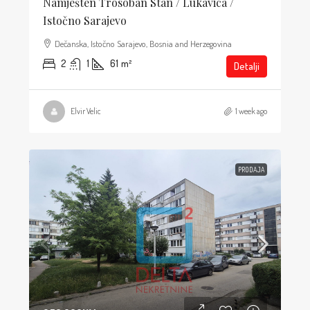
Namješten Trosoban Stan / Lukavica /
Istočno Sarajevo
Dečanska, Istočno Sarajevo, Bosnia and Herzegovina
2
1
61
m²
Detalji
Elvir Velic
1 week ago
PRODAJA