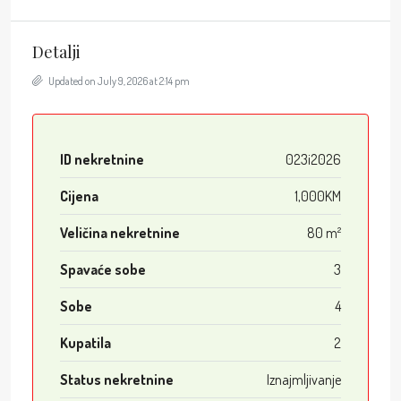
Detalji
Updated on July 9, 2026 at 2:14 pm
ID nekretnine
023i2026
Cijena
1,000KM
Veličina nekretnine
80 m²
Spavaće sobe
3
Sobe
4
Kupatila
2
Status nekretnine
Iznajmljivanje