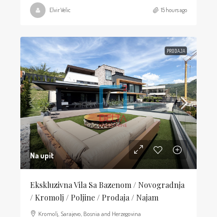
Elvir Velic
15 hours ago
PRODAJA
Na upit
Ekskluzivna Vila Sa Bazenom / Novogradnja
/ Kromolj / Poljine / Prodaja / Najam
Kromolj, Sarajevo, Bosnia and Herzegovina