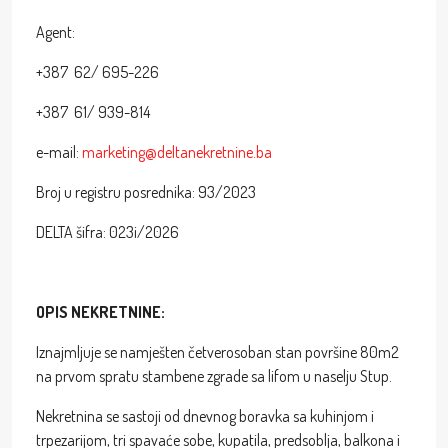
Agent:
+387 62/ 695-226
+387 61/ 939-814
e-mail:
marketing@deltanekretnine.ba
Broj u registru posrednika: 93/2023
DELTA šifra: 023i/2026
OPIS NEKRETNINE:
Iznajmljuje se namješten četverosoban stan površine 80m2
na prvom spratu stambene zgrade sa lifom u naselju Stup.
Nekretnina se sastoji od dnevnog boravka sa kuhinjom i
trpezarijom, tri spavaće sobe, kupatila, predsoblja, balkona i