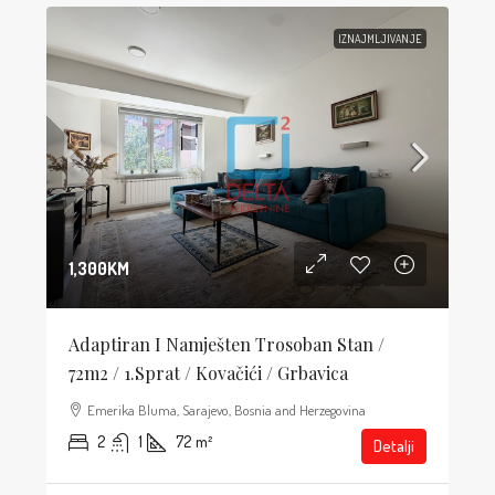
IZNAJMLJIVANJE
1,300KM
Adaptiran I Namješten Trosoban Stan /
72m2 / 1.sprat / Kovačići / Grbavica
Emerika Bluma, Sarajevo, Bosnia and Herzegovina
2
1
72
m²
Detalji