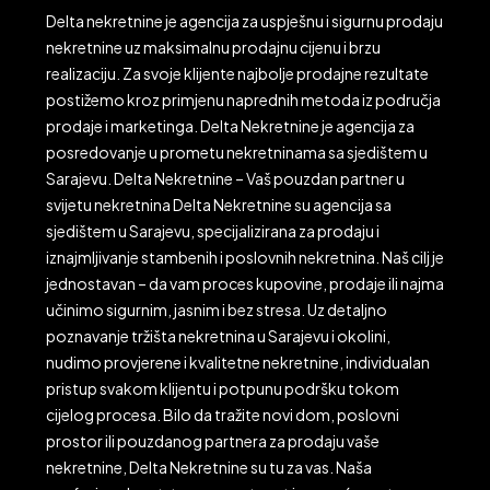
Delta nekretnine je agencija za uspješnu i sigurnu prodaju
nekretnine uz maksimalnu prodajnu cijenu i brzu
realizaciju. Za svoje klijente najbolje prodajne rezultate
postižemo kroz primjenu naprednih metoda iz područja
prodaje i marketinga. Delta Nekretnine je agencija za
posredovanje u prometu nekretninama sa sjedištem u
Sarajevu. Delta Nekretnine – Vaš pouzdan partner u
svijetu nekretnina Delta Nekretnine su agencija sa
sjedištem u Sarajevu, specijalizirana za prodaju i
iznajmljivanje stambenih i poslovnih nekretnina. Naš cilj je
jednostavan – da vam proces kupovine, prodaje ili najma
učinimo sigurnim, jasnim i bez stresa. Uz detaljno
poznavanje tržišta nekretnina u Sarajevu i okolini,
nudimo provjerene i kvalitetne nekretnine, individualan
pristup svakom klijentu i potpunu podršku tokom
cijelog procesa. Bilo da tražite novi dom, poslovni
prostor ili pouzdanog partnera za prodaju vaše
nekretnine, Delta Nekretnine su tu za vas. Naša