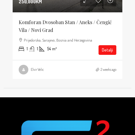
250,000KM
Komforan Dvosoban Stan / Aneks / Čengić
Vila / Novi Grad
Prijedorska, Sarajevo, Bosnia and Herzegovina
1
1
54
m²
Detalji
Elvir Velic
2 weeks ago