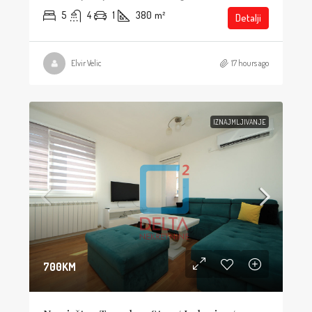
5
4
1
380
m²
Detalji
Elvir Velic
17 hours ago
IZNAJMLJIVANJE
700KM