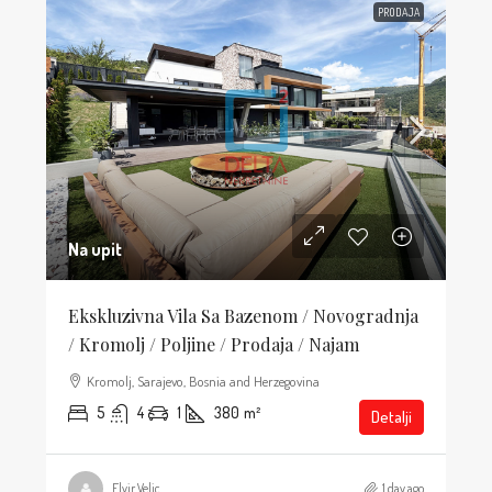
PRODAJA
Na upit
Ekskluzivna Vila Sa Bazenom / Novogradnja
/ Kromolj / Poljine / Prodaja / Najam
Kromolj, Sarajevo, Bosnia and Herzegovina
5
4
1
380
m²
Detalji
Elvir Velic
1 day ago