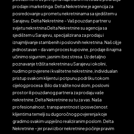
prodaje i marketinga. Delta Nekretnine je agencija za
posredovanje u prometu nekretninama sa sjedištem u
Sarajevu. Delta Nekretnine – Vaš pouzdan partner u
svijetu nekretnina Delta Nekretnine su agencija sa
sjedištem u Sarajevu, specijalizirana za prodaju i
iznajmljivanje stambenih i poslovnih nekretnina. Naš cilj je
jednostavan – da vam proces kupovine, prodaje ili najma
učinimo sigurnim, jasnim i bez stresa. Uz detaljno
poznavanje tržišta nekretnina u Sarajevu i okolini,
nudimo provjerene i kvalitetne nekretnine, individualan
pristup svakom klijentu i potpunu podršku tokom
cijelog procesa. Bilo da tražite novi dom, poslovni
prostor ili pouzdanog partnera za prodaju vaše
nekretnine, Delta Nekretnine su tu za vas. Naša
profesionalnost, transparentnost i posvećenost
klijentima temelji su dugoročnog povjerenja koje
gradimo svakim uspješno realiziranim poslom. Delta
Nekretnine – jer pravi izbor nekretnine počinje pravim