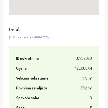
Detalji
Updated on July 2, 2026 at 12:53 pm
ID nekretnine
072p2026
Cijena
425,000KM
Veličina nekretnine
175 m²
Površina zemljišta
13712 m²
Spavaće sobe
3
Sobe
5