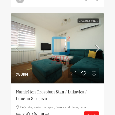
IZNAJMLJIVANJE
700KM
Namješten Trosoban Stan / Lukavica /
Istočno Sarajevo
Dečanska, Istočno Sarajevo, Bosnia and Herzegovina
2
1
61
m²