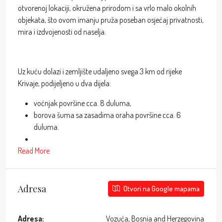
otvorenoj lokaciji, okružena prirodom i sa vrlo malo okolnih
objekata, što ovom imanju pruža poseban osjećaj privatnosti,
mira i izdvojenosti od naselja.
Uz kuću dolazi i zemljište udaljeno svega 3 km od rijeke
Krivaje, podijeljeno u dva dijela:
voćnjak površine cca. 8 duluma,
borova šuma sa zasadima oraha površine cca. 6
duluma.
Read More
Adresa
Otvori na Google mapama
Adresa:
Vozuća, Bosnia and Herzegovina