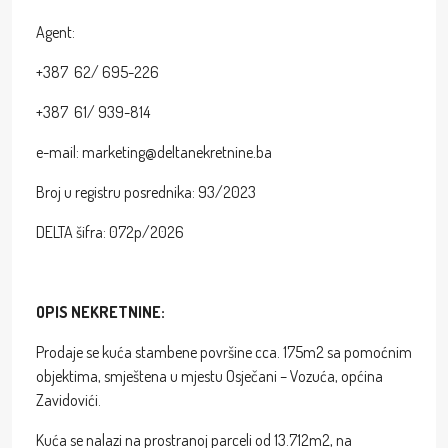
Agent:
+387 62/ 695-226
+387 61/ 939-814
e-mail: marketing@deltanekretnine.ba
Broj u registru posrednika: 93/2023
DELTA šifra: 072p/2026
OPIS NEKRETNINE:
Prodaje se kuća stambene površine cca. 175m2 sa pomoćnim
objektima, smještena u mjestu Osječani – Vozuća, općina
Zavidovići.
Kuća se nalazi na prostranoj parceli od 13.712m2, na