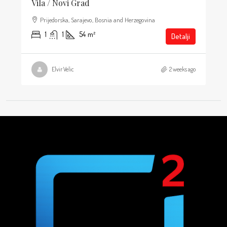
Vila / Novi Grad
Prijedorska, Sarajevo, Bosnia and Herzegovina
1
1
54
m²
Detalji
Elvir Velic
2 weeks ago