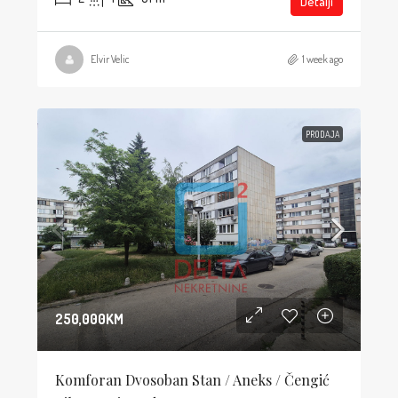
Detalji
Elvir Velic
1 week ago
PRODAJA
250,000KM
Komforan Dvosoban Stan / Aneks / Čengić