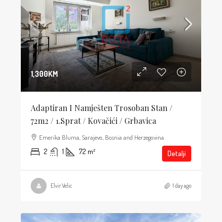
1,300KM
Adaptiran I Namješten Trosoban Stan /
72m2 / 1.sprat / Kovačići / Grbavica
Emerika Bluma, Sarajevo, Bosnia and Herzegovina
2
1
72
m²
Detalji
Elvir Velic
1 day ago