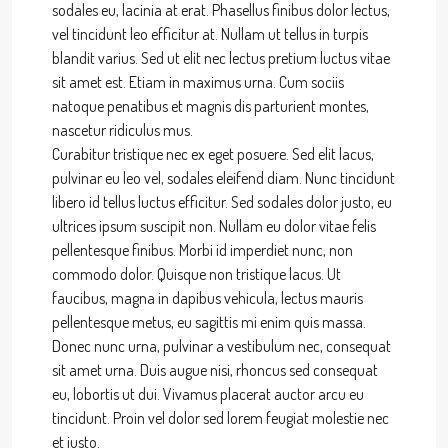
sodales eu, lacinia at erat. Phasellus finibus dolor lectus,
vel tincidunt leo efficitur at. Nullam ut tellus in turpis
blandit varius. Sed ut elit nec lectus pretium luctus vitae
sit amet est. Etiam in maximus urna. Cum sociis
natoque penatibus et magnis dis parturient montes,
nascetur ridiculus mus.
Curabitur tristique nec ex eget posuere. Sed elit lacus,
pulvinar eu leo vel, sodales eleifend diam. Nunc tincidunt
libero id tellus luctus efficitur. Sed sodales dolor justo, eu
ultrices ipsum suscipit non. Nullam eu dolor vitae felis
pellentesque finibus. Morbi id imperdiet nunc, non
commodo dolor. Quisque non tristique lacus. Ut
faucibus, magna in dapibus vehicula, lectus mauris
pellentesque metus, eu sagittis mi enim quis massa.
Donec nunc urna, pulvinar a vestibulum nec, consequat
sit amet urna. Duis augue nisi, rhoncus sed consequat
eu, lobortis ut dui. Vivamus placerat auctor arcu eu
tincidunt. Proin vel dolor sed lorem feugiat molestie nec
et justo.