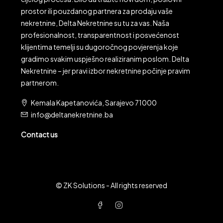
prostor ili pouzdanog partnera za prodaju vaše
nekretnine, Delta Nekretnine su tu za vas. Naša
profesionalnost, transparentnost i posvećenost
klijentima temelji su dugoročnog povjerenja koje
gradimo svakim uspješno realiziranim poslom. Delta
Nekretnine – jer pravi izbor nekretnine počinje pravim
partnerom.
Kemala Kapetanovića, Sarajevo 71000
info@deltanekretnine.ba
Contact us
© ZK Solutions - All rights reserved