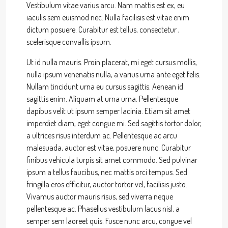
Vestibulum vitae varius arcu. Nam mattis est ex, eu
iaculis sem euismod nec. Nulla facilisis est vitae enim
dictum posuere. Curabitur est tellus, consectetur ,
scelerisque convallis ipsum.
Ut id nulla mauris. Proin placerat, mi eget cursus mollis,
nulla ipsum venenatis nulla, a varius urna ante eget felis.
Nullam tincidunt urna eu cursus sagittis. Aenean id
sagittis enim. Aliquam at urna urna. Pellentesque
dapibus velit ut ipsum semper lacinia. Etiam sit amet
imperdiet diam, eget congue mi. Sed sagittis tortor dolor,
a ultrices risus interdum ac. Pellentesque ac arcu
malesuada, auctor est vitae, posuere nunc. Curabitur
finibus vehicula turpis sit amet commodo. Sed pulvinar
ipsum a tellus faucibus, nec mattis orci tempus. Sed
fringilla eros efficitur, auctor tortor vel, facilisis justo.
Vivamus auctor mauris risus, sed viverra neque
pellentesque ac. Phasellus vestibulum lacus nisl, a
semper sem laoreet quis. Fusce nunc arcu, congue vel