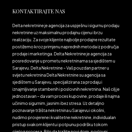
KONTAKTIRAJTE NAS
Delta nekretnine je agencija za uspješnu i sigurnu prodaju
nekretnine uz maksimalnu prodajnu cijenu i brzu
realizaciju. Za svoje klijente najbolje prodajne rezultate
postižemo kroz primjenu naprednih metoda iz područja
prodaje i marketinga. Delta Nekretnine je agencija za
posredovanje u prometu nekretninama sa sjedištem u
Sarajevu. Delta Nekretnine – Vaš pouzdan partner u
svijetu nekretnina Delta Nekretnine su agencija sa
sjedištem u Sarajevu, specijalizirana za prodaju i
iznajmljivanje stambenih i poslovnih nekretnina. Naš cilj je
jednostavan – da vam proces kupovine, prodaje ili najma
učinimo sigurnim, jasnim i bez stresa. Uz detaljno
poznavanje tržišta nekretnina u Sarajevu i okolini,
nudimo provjerene i kvalitetne nekretnine, individualan
pristup svakom klijentu i potpunu podršku tokom
cijelog procesa. Bilo da tražite novi dom, poslovni