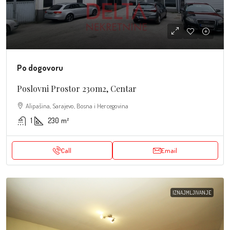
Po dogovoru
Poslovni Prostor 230m2, Centar
Alipašina, Sarajevo, Bosna i Hercegovina
1
230
m²
Call
Email
IZNAJMLJIVANJE