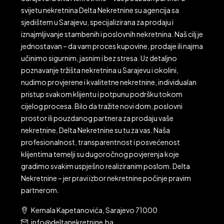
svijetu nekretnina Delta Nekretnine su agencija sa
sjedištem u Sarajevu, specijalizirana za prodaju i
iznajmljivanje stambenih i poslovnih nekretnina. Naš cilj je
jednostavan – da vam proces kupovine, prodaje ili najma
učinimo sigurnim, jasnim i bez stresa. Uz detaljno
poznavanje tržišta nekretnina u Sarajevu i okolini,
nudimo provjerene i kvalitetne nekretnine, individualan
pristup svakom klijentu i potpunu podršku tokom
cijelog procesa. Bilo da tražite novi dom, poslovni
prostor ili pouzdanog partnera za prodaju vaše
nekretnine, Delta Nekretnine su tu za vas. Naša
profesionalnost, transparentnost i posvećenost
klijentima temelji su dugoročnog povjerenja koje
gradimo svakim uspješno realiziranim poslom. Delta
Nekretnine – jer pravi izbor nekretnine počinje pravim
partnerom.
Kemala Kapetanovića, Sarajevo 71000
info@deltanekretnine.ba