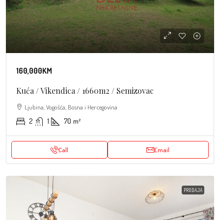
160,000KM
Kuća / Vikendica / 1660m2 / Semizovac
Ljubina, Vogošća, Bosna i Hercegovina
2
1
70
m²
Call
Email
PRODAJA