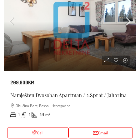
209,000KM
Namješten Dvosoban Apartman / 2.sprat / Jahorina
Obućina Bare, Bosna i Hercegovina
1
1
40
m²
Call
Email