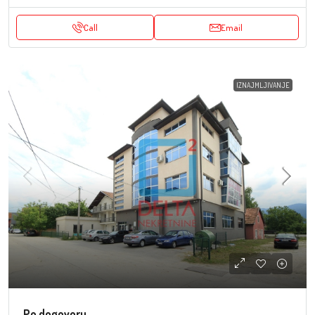
Call
Email
IZNAJMLJIVANJE
Po dogovoru