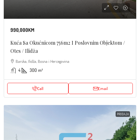
990,000KM
Kuća Sa Okućnicom 756m2 I Poslovnim Objektom /
Otes / Ilidža
Barska, Ilidža, Bosna i Hercegovina
4
300
m²
Call
Email
PRODAJA