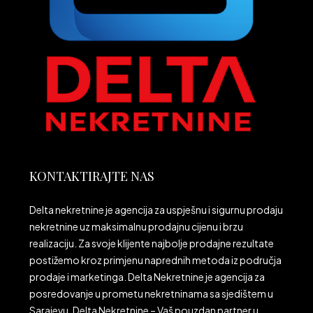
KONTAKTIRAJTE NAS
Delta nekretnine je agencija za uspješnu i sigurnu prodaju
nekretnine uz maksimalnu prodajnu cijenu i brzu
realizaciju. Za svoje klijente najbolje prodajne rezultate
postižemo kroz primjenu naprednih metoda iz područja
prodaje i marketinga. Delta Nekretnine je agencija za
posredovanje u prometu nekretninama sa sjedištem u
Sarajevu. Delta Nekretnine – Vaš pouzdan partner u