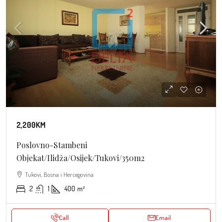
2,200KM
Poslovno-Stambeni
Objekat/Ilidža/Osijek/Tukovi/350m2
Tukovi, Bosna i Hercegovina
2
1
400
m²
Call
Email