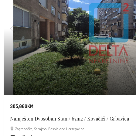
385,000KM
Namješten Dvosoban Stan / 67m2 / Kovačići / Grbavica
Zagrebačka, Sarajevo, Bosnia and Herzegovina