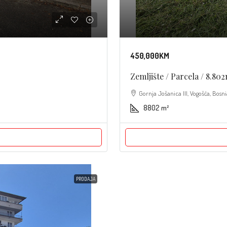
450,000KM
Zemljište / Parcela / 8.80
Gornja Jošanica III, Vogošća, Bosn
8802
m²
PRODAJA