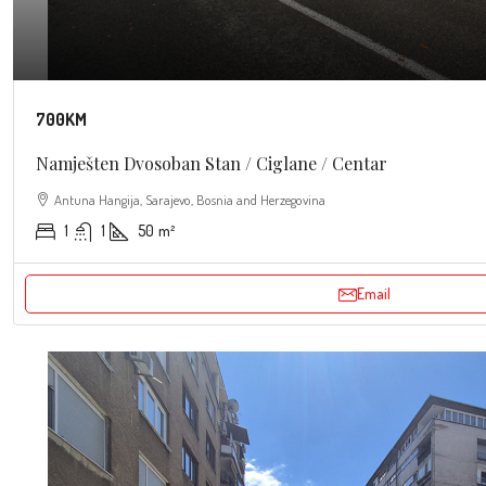
700KM
Namješten Dvosoban Stan / Ciglane / Centar
Antuna Hangija, Sarajevo, Bosnia and Herzegovina
1
1
50
m²
Email