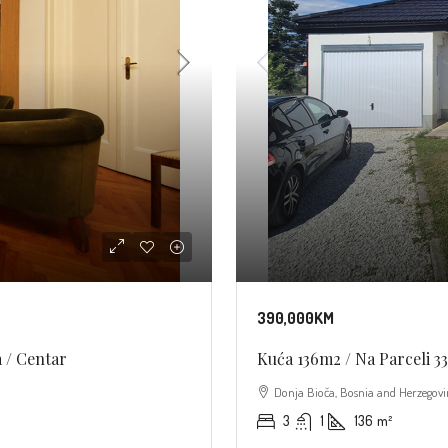
390,000KM
a / Centar
Kuća 136m2 / Na Parceli 33
Donja Bioča, Bosnia and Herzegov
3
1
136
m²