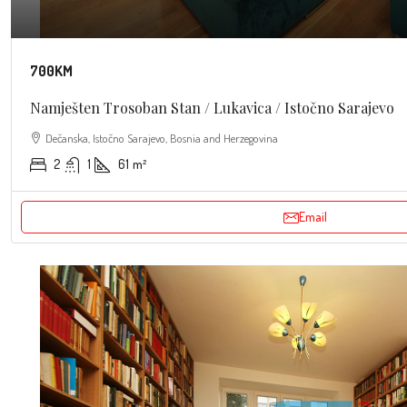
700KM
Namješten Trosoban Stan / Lukavica / Istočno Sarajevo
Dečanska, Istočno Sarajevo, Bosnia and Herzegovina
2
1
61
m²
Email