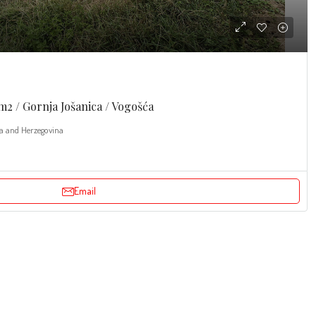
2m2 / Gornja Jošanica / Vogošća
ia and Herzegovina
Email