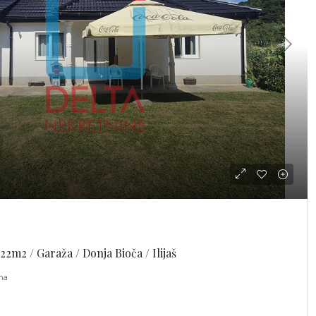
22m2 / Garaža / Donja Bioča / Ilijaš
ina