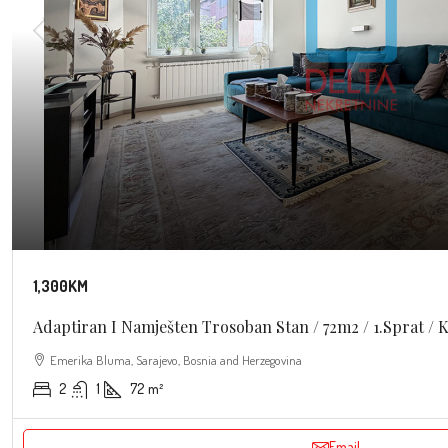
1,300KM
Adaptiran I Namješten Trosoban Stan / 72m2 / 1.sprat / K
Emerika Bluma, Sarajevo, Bosnia and Herzegovina
2
1
72
m²
Email