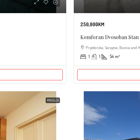
250,000KM
Komforan Dvosoban Stan / 
Prijedorska, Sarajevo, Bosnia and 
1
1
54
m²
PRODAJA