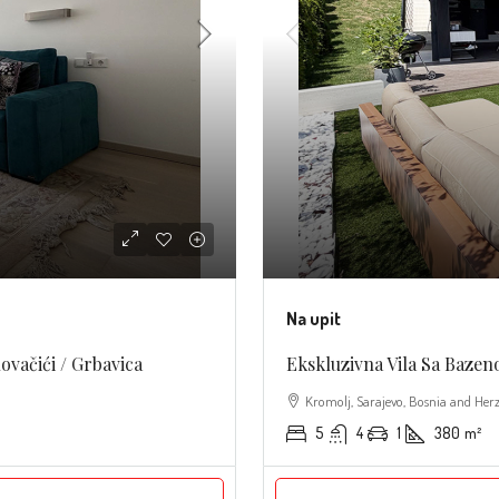
Na upit
ovačići / Grbavica
Ekskluzivna Vila Sa Bazen
Kromolj, Sarajevo, Bosnia and Her
5
4
1
380
m²