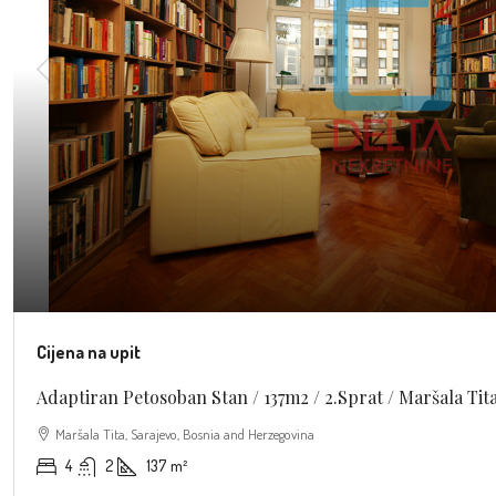
Cijena na upit
Adaptiran Petosoban Stan / 137m2 / 2.sprat / Maršala Tit
Maršala Tita, Sarajevo, Bosnia and Herzegovina
4
2
137
m²