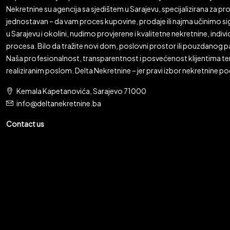
Nekretnine su agencija sa sjedištem u Sarajevu, specijalizirana za prod
jednostavan – da vam proces kupovine, prodaje ili najma učinimo sigu
u Sarajevu i okolini, nudimo provjerene i kvalitetne nekretnine, ind
procesa. Bilo da tražite novi dom, poslovni prostor ili pouzdanog pa
Naša profesionalnost, transparentnost i posvećenost klijentima t
realiziranim poslom. Delta Nekretnine – jer pravi izbor nekretnine p
Kemala Kapetanovića, Sarajevo 71000
info@deltanekretnine.ba
Contact us