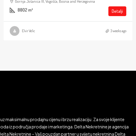
Gornja Jošanica III, Vogošća, Bosnia and Herzegovina
8802
m²
Detalji
Elvir Velic
3 weeks ago
uz maksimalnu prodajnu cijenu i brzu realizaciju. Za svoje klijente
da iz područja prodaje i marketinga. Delta Nekretnine je agencija
lta Nekretnine – Vaš pouzdan partner u svijetu nekretnina Delta