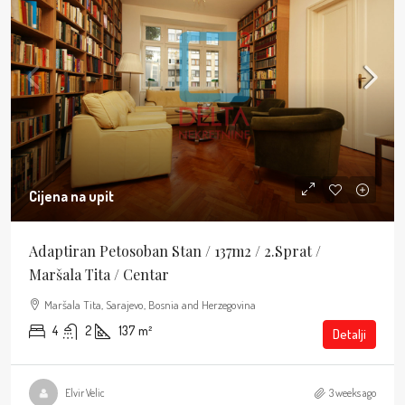
Cijena na upit
Adaptiran Petosoban Stan / 137m2 / 2.sprat /
Maršala Tita / Centar
Maršala Tita, Sarajevo, Bosnia and Herzegovina
4
2
137
m²
Detalji
Elvir Velic
3 weeks ago