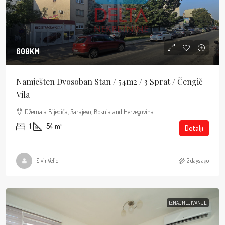
600KM
Namješten Dvosoban Stan / 54m2 / 3 Sprat / Čengič
Vila
Džemala Bijedića, Sarajevo, Bosnia and Herzegovina
1
54
m²
Detalji
Elvir Velic
2 days ago
IZNAJMLJIVANJE