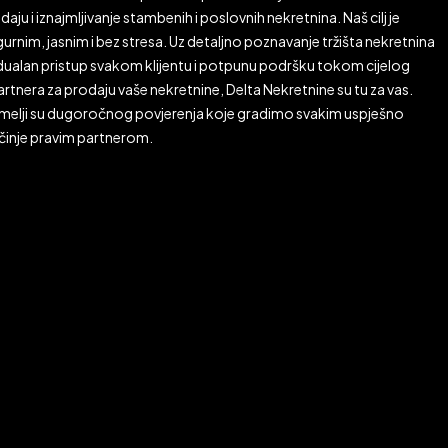
aju i iznajmljivanje stambenih i poslovnih nekretnina. Naš cilj je
rnim, jasnim i bez stresa. Uz detaljno poznavanje tržišta nekretnina
ividualan pristup svakom klijentu i potpunu podršku tokom cijelog
rtnera za prodaju vaše nekretnine, Delta Nekretnine su tu za vas.
emelji su dugoročnog povjerenja koje gradimo svakim uspješno
očinje pravim partnerom.