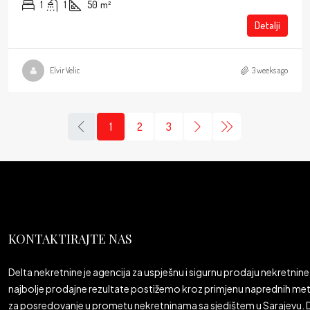
1
1
50
m²
Detalji
Elvir Velic
3 weeks ago
1
2
3
KONTAKTIRAJTE NAS
Delta nekretnine je agencija za uspješnu i sigurnu prodaju nekretnine 
najbolje prodajne rezultate postižemo kroz primjenu naprednih meto
za posredovanje u prometu nekretninama sa sjedištem u Sarajevu. De