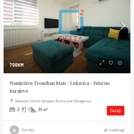
700KM
Namješten Trosoban Stan / Lukavica / Istočno
Sarajevo
Dečanska, Istočno Sarajevo, Bosnia and Herzegovina
2
1
61
m²
Detalji
Elvir Velic
2 weeks ago