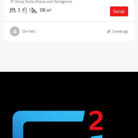
Donja Bioča, Bosnia and Herzegovina
3
1
136
m²
Detalji
Elvir Velic
3 weeks ago