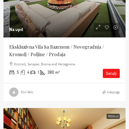
Na upit
Ekskluzivna Vila Sa Bazenom / Novogradnja /
Kromolj / Poljine / Prodaja
Kromolj, Sarajevo, Bosnia and Herzegovina
5
4
1
380
m²
Detalji
Elvir Velic
4 days ago
PRODAJA