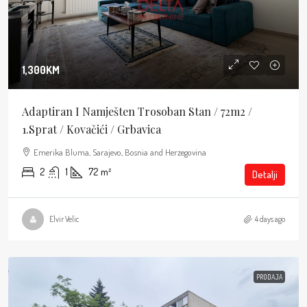
1,300KM
Adaptiran I Namješten Trosoban Stan / 72m2 /
1.sprat / Kovačići / Grbavica
Emerika Bluma, Sarajevo, Bosnia and Herzegovina
2
1
72
m²
Detalji
Elvir Velic
4 days ago
PRODAJA