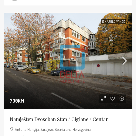
IZNAJMLJIVANJE
700KM
Namješten Dvosoban Stan / Ciglane / Centar
Antuna Hangija, Sarajevo, Bosnia and Herzegovina