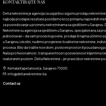
KONTAKTIRAJTE NAS
Delta nekretnine je agencija za uspješnu i sigurnu prodaju nekretnine 
najbolje prodajne rezultate postižemo kroz primjenu naprednih meto
za posredovanje u prometu nekretninama sa sjedištem u Sarajevu. De
Nekretnine su agencija sa sjedištem u Sarajevu, specijalizirana za prod
jednostavan – da vam proces kupovine, prodaje ili najma učinimo sigu
u Sarajevu i okolini, nudimo provjerene i kvalitetne nekretnine, ind
procesa. Bilo da tražite novi dom, poslovni prostor ili pouzdanog pa
Naša profesionalnost, transparentnost i posvećenost klijentima t
realiziranim poslom. Delta Nekretnine – jer pravi izbor nekretnine p
Kemala Kapetanovića, Sarajevo 71000
info@deltanekretnine.ba
Contact us