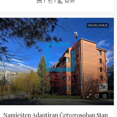
1
1
52
m²
IZNAJMLJIVANJE
Namješten Adaptiran Četverosoban Stan