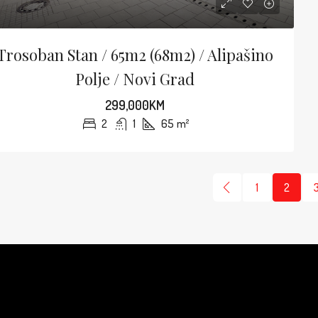
Trosoban Stan / 65m2 (68m2) / Alipašino
Polje / Novi Grad
299,000KM
2
1
65
m²
1
2