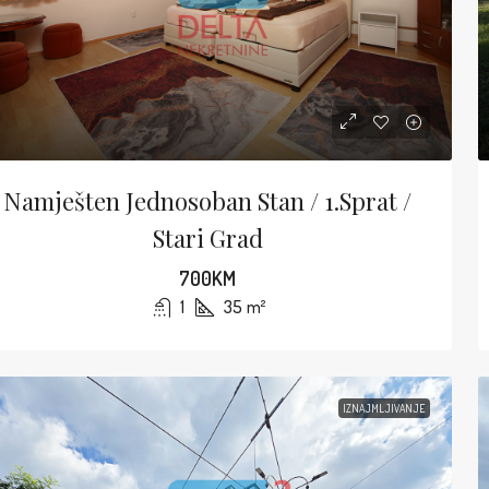
Namješten Jednosoban Stan / 1.sprat /
Stari Grad
700KM
1
35
m²
IZNAJMLJIVANJE