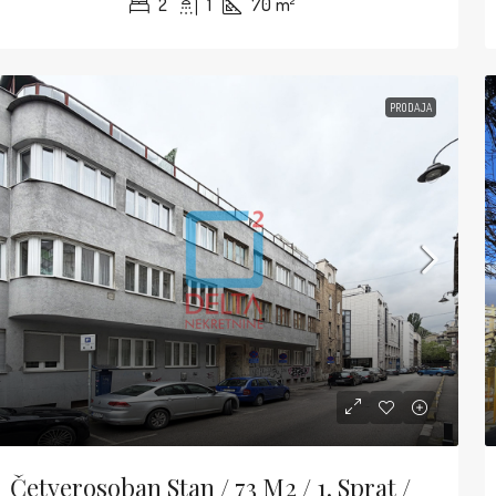
2
1
70
m²
PRODAJA
Četverosoban Stan / 73 M2 / 1. Sprat /