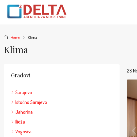
Home
Klima
Klima
28 N
Gradovi
Sarajevo
Istočno Sarajevo
Jahorina
Ilidža
Vogošća