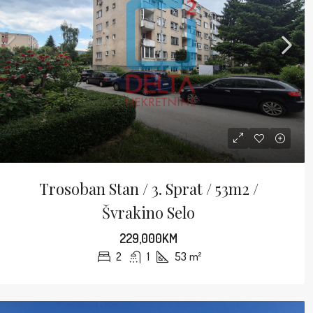
Trosoban Stan / 3. Sprat / 53m2 /
Švrakino Selo
229,000KM
2
1
53
m²