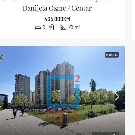
Danijela Ozme / Centar
465,000KM
3
1
73
m²
PRODAJA