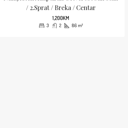
/ 2.sprat / Breka / Centar
1,200KM
3
2
86
m²