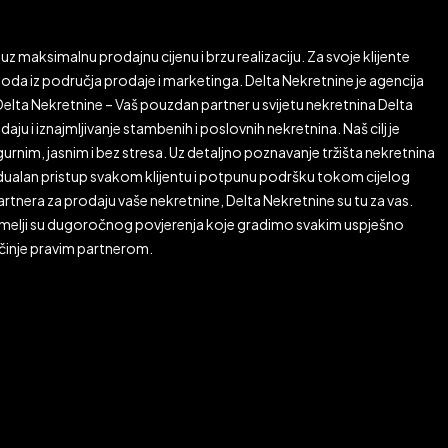
uz maksimalnu prodajnu cijenu i brzu realizaciju. Za svoje klijente
da iz područja prodaje i marketinga. Delta Nekretnine je agencija
lta Nekretnine – Vaš pouzdan partner u svijetu nekretnina Delta
aju i iznajmljivanje stambenih i poslovnih nekretnina. Naš cilj je
rnim, jasnim i bez stresa. Uz detaljno poznavanje tržišta nekretnina
ividualan pristup svakom klijentu i potpunu podršku tokom cijelog
rtnera za prodaju vaše nekretnine, Delta Nekretnine su tu za vas.
emelji su dugoročnog povjerenja koje gradimo svakim uspješno
očinje pravim partnerom.