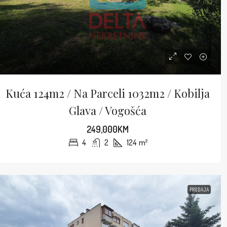
Kuća 124m2 / Na Parceli 1032m2 / Kobilja
Glava / Vogošća
249,000KM
4
2
124
m²
PRODAJA