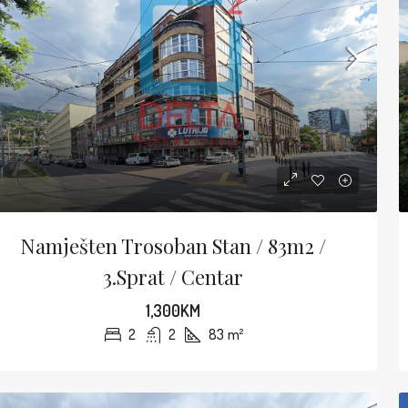
Namješten Trosoban Stan / 83m2 /
3.sprat / Centar
1,300KM
2
2
83
m²