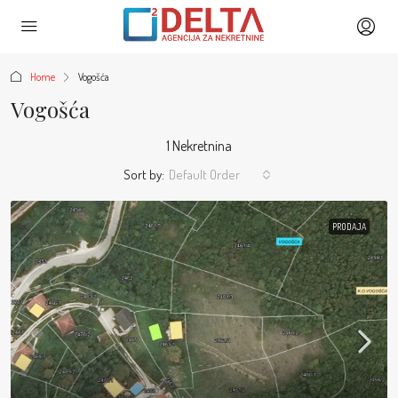
Home
Vogošća
Vogošća
1 Nekretnina
Sort by:
Default Order
PRODAJA