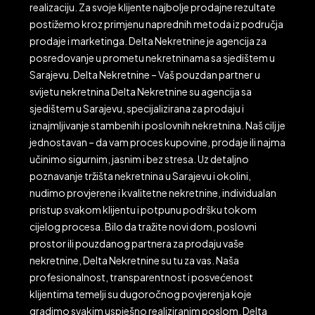
realizaciju. Za svoje klijente najbolje prodajne rezultate
postižemo kroz primjenu naprednih metoda iz područja
prodaje i marketinga. Delta Nekretnine je agencija za
posredovanje u prometu nekretninama sa sjedištem u
Sarajevu. Delta Nekretnine – Vaš pouzdan partner u
svijetu nekretnina Delta Nekretnine su agencija sa
sjedištem u Sarajevu, specijalizirana za prodaju i
iznajmljivanje stambenih i poslovnih nekretnina. Naš cilj je
jednostavan – da vam proces kupovine, prodaje ili najma
učinimo sigurnim, jasnim i bez stresa. Uz detaljno
poznavanje tržišta nekretnina u Sarajevu i okolini,
nudimo provjerene i kvalitetne nekretnine, individualan
pristup svakom klijentu i potpunu podršku tokom
cijelog procesa. Bilo da tražite novi dom, poslovni
prostor ili pouzdanog partnera za prodaju vaše
nekretnine, Delta Nekretnine su tu za vas. Naša
profesionalnost, transparentnost i posvećenost
klijentima temelji su dugoročnog povjerenja koje
gradimo svakim uspješno realiziranim poslom. Delta