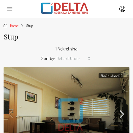
Home
Stup
Stup
1 Nekretnina
Sort by:
Default Order
IZNAJMLJIVANJE