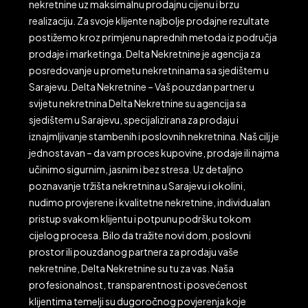
nekretnine uz maksimalnu prodajnu cijenu i brzu
realizaciju. Za svoje klijente najbolje prodajne rezultate
postižemo kroz primjenu naprednih metoda iz područja
prodaje i marketinga. Delta Nekretnine je agencija za
posredovanje u prometu nekretninama sa sjedištem u
Sarajevu. Delta Nekretnine – Vaš pouzdan partner u
svijetu nekretnina Delta Nekretnine su agencija sa
sjedištem u Sarajevu, specijalizirana za prodaju i
iznajmljivanje stambenih i poslovnih nekretnina. Naš cilj je
jednostavan – da vam proces kupovine, prodaje ili najma
učinimo sigurnim, jasnim i bez stresa. Uz detaljno
poznavanje tržišta nekretnina u Sarajevu i okolini,
nudimo provjerene i kvalitetne nekretnine, individualan
pristup svakom klijentu i potpunu podršku tokom
cijelog procesa. Bilo da tražite novi dom, poslovni
prostor ili pouzdanog partnera za prodaju vaše
nekretnine, Delta Nekretnine su tu za vas. Naša
profesionalnost, transparentnost i posvećenost
klijentima temelji su dugoročnog povjerenja koje