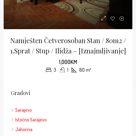
Namješten Četverosoban Stan / 80m2 /
1.sprat / Stup / Ilidža – [Iznajmljivanje]
1,000KM
3
1
80
m²
Gradovi
Sarajevo
Istočno Sarajevo
Jahorina